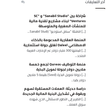
أخر التعليقات
شراكة بين "Sanabil Studio" و "SC
Ventures" لبناء مشاريع تقنية مالية
للمنشآت الصغيرة والمتوسطة
[…] الناشئة “سنابل استوديو” (Sanabil Studi...
المنصة العقارية المدعومة بالذكاء
الاصطناعي Daleel تغلق جولة استثمارية
[…] قيمتها 300 مليار دولار عبر الإمارات العربية
المتحد...
منصة التوظيف Qureos تجمع خمسة
ملايين دولار لجولة تمويل البذرة
[…] جولة تمويل البذرة (Seed) بقيمة 5 ملايين
دولار بقيا...
دراسة حديثة: العملات المستقرة تسهم
وبقوة في تشكيل البنية المالية الجديدة
[…] التقرير إلى التطور الاستثنائي الذي شهده
سوق العملا...