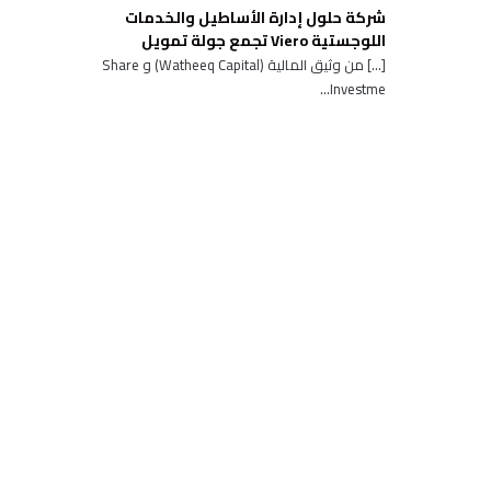
شركة حلول إدارة الأساطيل والخدمات
اللوجستية Viero تجمع جولة تمويل
[…] من وثيق المالية (Watheeq Capital) و Share
Investme...