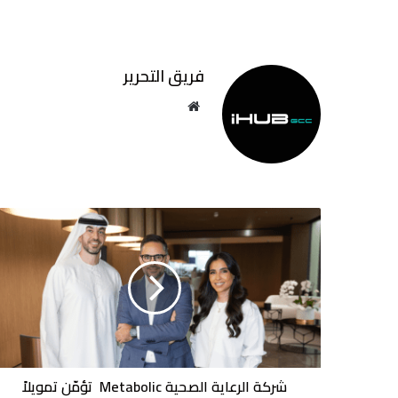
فريق التحرير
موقع
الويب
شركة
الرعاية
الصحية
Metabolic
تؤمّن
تمويلاً
استراتيجيًا
لدعم
النمو
والتوسع
شركة الرعاية الصحية Metabolic تؤمّن تمويلاً