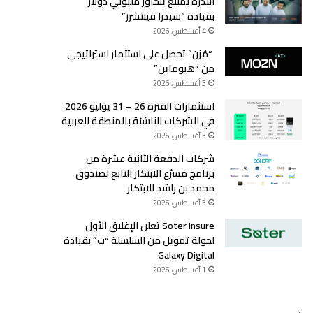
البذرة بمبلغ يتجاوز مليوني دولار
بقيادة “سيدرا فينتشرز”
4 أغسطس، 2026
“مُزن” تحصل على استثمار استراتيجي
من “هيوماين”
3 أغسطس، 2026
استثمارات الفترة 26 – 31 يوليو 2026
في الشركات الناشئة بالمنطقة العربية
3 أغسطس، 2026
شركات الدفعة الثانية عشرة من
برنامج مسرّع الابتكار التابع لصندوق
محمد بن راشد للابتكار
3 أغسطس، 2026
Soter Insure تعلن الإغلاق الأول
لجولة تمويل من السلسلة “ب” بقيادة
Galaxy Digital
1 أغسطس، 2026