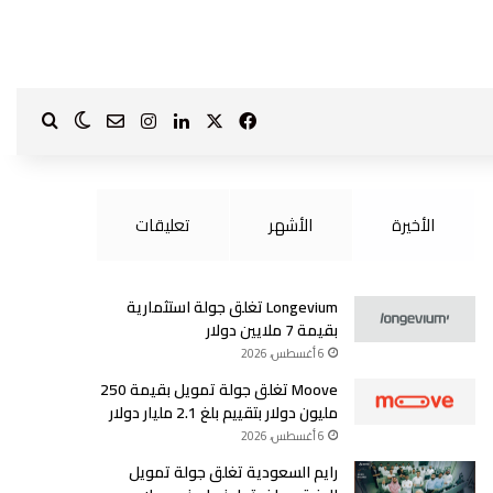
‫X
فيسبوك
لينكدإن
انستقرام
بحث ع
الوضع الم
?page_id=1587
الأخيرة
الأشهر
تعليقات
Longevium تغلق جولة استثمارية
بقيمة 7 ملايين دولار
6 أغسطس، 2026
Moove تغلق جولة تمويل بقيمة 250
مليون دولار بتقييم بلغ 2.1 مليار دولار
6 أغسطس، 2026
رايم السعودية تغلق جولة تمويل