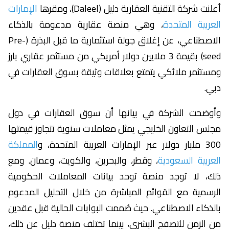
أعلنت شركة التقنية العقارية دليل (Daleel)، ومقرها
الإمارات
العربية المتحدة
، وهي منصة عقارية مدعومة بالذكاء
الاصطناعي، عن إغلاق جولة استثمارية ما قبل البذرة (Pre-
seed) بقيمة 3 ملايين دولار أمريكي من مستثمر عقاري بارز
ومستثمر ملائكي يتمتع بعلاقات وثيقة بسوق العقارات في
دبي.
وأوضحت الشركة في بيانها أن سوق العقارات في دول
مجلس التعاون الخليجي يمثل معاملات سنوية تتجاوز قيمتها
300 مليار دولار عبر الإمارات العربية المتحدة، و
المملكة
العربية السعودية
، وقطر، والبحرين، والكويت، وعمان. ومع
ذلك، لا توجد منصة توحد بيانات المعاملات الحكومية
الرسمية مع القوائم المباشرة من خلال التحليل المدعوم
بالذكاء الاصطناعي. حيث صُممت البوابات الحالية قبل عقدين
من الزمن للتصفح البشري، بينما تختلف منصة دليل عن ذلك،