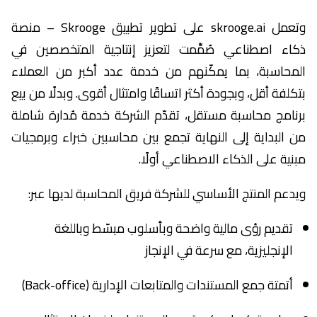
وتعمل skrooge.ai على تطوير تطبيق Skrooge – منصة
ذكاء اصطناعي صُمِّمت لتعزيز إنتاجية المتخصصين في
المحاسبة، بما يمكّنهم من خدمة عدد أكبر من العملاء
بتكلفة أقل، وبجودة أكثر اتساقًا وامتثال أقوى. وبدلًا من بيع
برنامج محاسبة مستقل، تقدّم الشركة خدمة مُدارة شاملة
من البداية إلى النهاية تجمع بين محاسبين خبراء وبرمجيات
مبنية على الذكاء الاصطناعي أولًا.
ويدعم المنتج الأساسي للشركة فريق المحاسبة لديها عبر:
تقديم رؤى مالية واضحة وبأسلوب مبسّط وباللغة
الإنجليزية، مع سرعة في الإنجاز
أتمتة جمع المستندات والمتابعات الإدارية (Back-office)