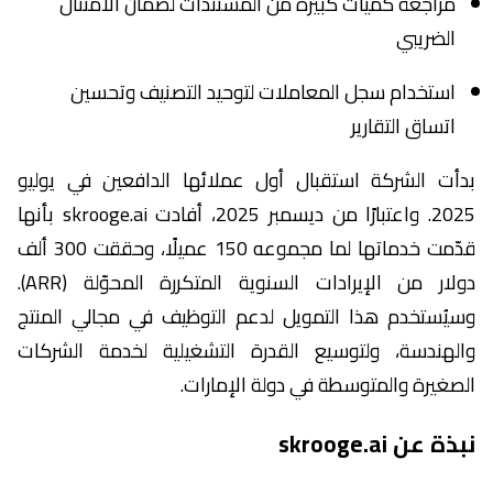
مراجعة كميات كبيرة من المستندات لضمان الامتثال
الضريبي
استخدام سجل المعاملات لتوحيد التصنيف وتحسين
اتساق التقارير
بدأت الشركة استقبال أول عملائها الدافعين في يوليو
2025. واعتبارًا من ديسمبر 2025، أفادت skrooge.ai بأنها
قدّمت خدماتها لما مجموعه 150 عميلًا، وحققت 300 ألف
دولار من الإيرادات السنوية المتكررة المحوّلة (ARR).
وسيُستخدم هذا التمويل لدعم التوظيف في مجالي المنتج
والهندسة، ولتوسيع القدرة التشغيلية لخدمة الشركات
الصغيرة والمتوسطة في دولة الإمارات.
نبذة عن skrooge.ai