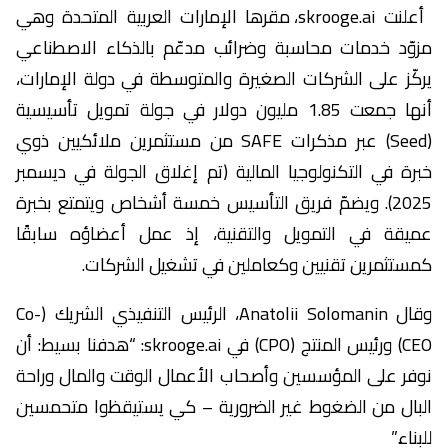
أعلنت skrooge.ai، مقرها الإمارات العربية المتحدة وهي
مزوّد خدمات محاسبة وضرائب مدعّم بالذكاء الاصطناعي
يركّز على الشركات الصغيرة والمتوسطة في دولة الإمارات،
أنها جمعت 1.85 مليون دولار في جولة تمويل تأسيسية
(Seed) عبر مذكرات SAFE من مستثمرين ملائكيين ذوي
خبرة في التكنولوجيا المالية (تم إغلاق الجولة في ديسمبر
2025). ويضمّ فريق التأسيس خمسة أشخاص ويتمتع بخبرة
عميقة في التمويل والتقنية، إذ عمل أعضاؤه سابقًا
كمستثمرين تقنيين وكعاملين في تشغيل الشركات.
وقال Anatolii Solomanin، الرئيس التنفيذي الشريك (Co-
CEO) ورئيس المنتج (CPO) في skrooge.ai: “هدفنا بسيط: أن
نوفر على المؤسسين وأصحاب الأعمال الوقت والمال وراحة
البال من الضغوط غير الضرورية – كي يستيقظوا متحمسين
للبناء.”