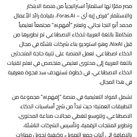
مصر مقرًا لها استثماراً استراتيجياً من منصة الابتكار
والاستثمار “فرص إيه آي – Foras.AI، بقيادة رائد الأعمال
محمد أبو النجا نجاتي. وتعتبر “أفهم.ai” مجتمعاً تعليمياً
متكاملاً باللغة العربية للذكاء الاصطناعي تم تطويرها من
قبل NixAI، وهو استوديو بناء شركات ناشئة في مجال
الذكاء اصطناعي. تعمل المنصة على تلبية حاجة المتحدثين
باللغة العربية إلى محتوى تعليمي متخصص في تعلم تقنيات
الذكاء الاصطناعي، في خطوة تستهدف سد فجوة معرفية
في هذا المجال.
تشمل المواد التعليمية في منصة “إفهم.ai” مجموعة من
التطبيقات العملية؛ حيث تبدأ من شرح أساسيات الذكاء
الاصطناعي، وتتوسع لتغطي مجالات صناعة المحتوى،
وتطوير المنتجات الرقمية، وتأسيس الشركات الناشئة،
بالإضافة إلى آليات جمع التمويل، وكيفية تحويل مهارات