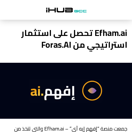
Efham.ai تحصل على استثمار
استراتيجي من Foras.AI
جمعت منصة “إفهم إيه آي” – Efham.ai والتي تتخذ من