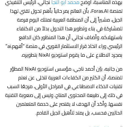
بهذه المناسبة، أوضح
محمد أبو النجا
نجاتي، الرئيس التنفيذي
لمنصة Foras.AI، بأن العالم يمر حالياً بأهم تحول تقني لهذا
الجيل، مشيراً إلى أن المنطقة العربية تمتلك اليوم فرصة
للمشاركة في بناء وتطوير هذا التحول بدلاً من الاكتفاء
باستهلاكه. وأضاف نجاتي أن هذا المنظور كان الدافع
الرئيسي وراء اتخاذ قرار الاستثمار الفوري في منصة “أفهم.ai”
بمجرد الاطلاع على ما يقوم استوديو NixAI بتطويره.
من جانبه، بيّن أحمد ناجي، مؤسس استوديو NixAI المطوّر
للمنصة، أن الكثير من الكفاءات العربية تتخلى عن تعلم
تقنيات الذكاء الاصطناعي في المراحل الأولى، مرجعًا السبب
في ذلك إلى طبيعة المحتوى المتاح، وليس إلى صعوبة التقنية
نفسها. وأكد أن الهدف لا يقتصر على خدمة المتعلمين
الحاليين فحسب، بل يمتد لتأهيل الجيل القادم.