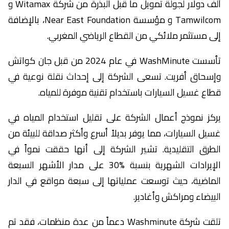
ألف دولار لجولة تمويل ما قبل البذرة من شركة Witamax و
Tamwilcom و مؤسسة Near East Foundation، بالإضافة
إلى مستثمر ملائكي من القطاع الرياضي المغربي.
تأسست WashMinute في عام 2024 من قبل جان كواتش
وإسحاق أفريت. تسعى الشركة إلى إحداث نقلة نوعية في
قطاع غسيل السيارات باستخدام تقنية موفرة للمياه.
يركز نموذج أعمال الشركة على تقليل استخدام المياه في
غسيل السيارات، مما يوفر بديلاً أسرع وأكثر صداقة للبيئة من
الطرق التقليدية. تشير الشركة إلى أنها حققت نمواً في
الإيرادات الشهرية بنسبة %30 على مدار الأشهر السبعة
الماضية، حيث توسعت عملياتها إلى سبعة مواقع في الدار
البيضاء ومراكش وأغادير.
تلقت شركة Washminute دعماً من عدة منظمات، فقد تم