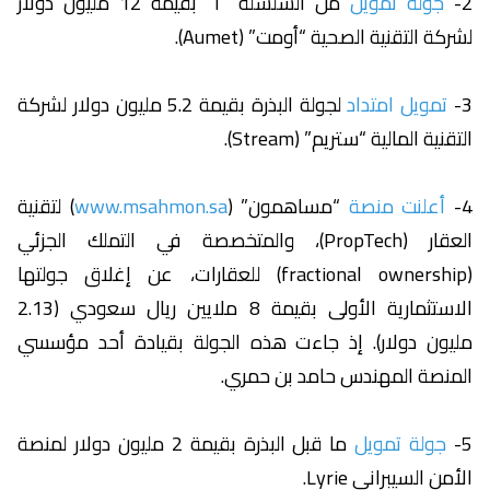
2-
جولة تمويل
من السلسلة “أ” بقيمة 12 مليون دولار
لشركة التقنية الصحية “أومت” (Aumet).
3-
تمويل امتداد
لجولة البذرة بقيمة 5.2 مليون دولار لشركة
التقنية المالية “ستريم” (Stream).
4-
أعلنت منصة
“مساهمون” (
www.msahmon.sa
) لتقنية
العقار (PropTech)، والمتخصصة في التملك الجزئي
(fractional ownership) للعقارات، عن إغلاق جولتها
الاستثمارية الأولى بقيمة 8 ملايين ريال سعودي (2.13
مليون دولار). إذ جاءت هذه الجولة بقيادة أحد مؤسسي
المنصة المهندس حامد بن حمري.
5-
جولة تمويل
ما قبل البذرة بقيمة 2 مليون دولار لمنصة
الأمن السيبراني Lyrie.