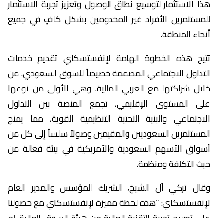
هذا الاستثمار لتوسيع نطاق الوصول وتعزيز تجربة الاستثمار
للمستثمرين الأفراد غير المخدومين بشكل كافٍ في جميع
أنحاء المنطقة.
تتيح هذه الخطوة الهامة لإنفستسكاي تقديم خدمات
التداول الاجتماعي المصممة خصيصاً للسوق السعودي. من
خلال شراكتها مع العربي المالية، وهي الأولى من نوعها
على المستوى الإقليمي، تجمع المنصة بين التداول
الاجتماعي والبنية التحتية التنظيمية القوية، مما يمنح
المستثمرين السعوديين والمقيمين وصولاً سلساً إلى كل من
أسواق الأسهم السعودية والأمريكية في بيئة فعالة من
حيث التكلفة ومنظمة.
وقال تركي آل الشيخ، الشريك المؤسس والمدير العام
لإنفستسكاي: “هذه لحظة مميزة لإنفستسكاي مع حصولنا
على تصريح تجربة التقنية المالية من هيئة السوق المالية. لم