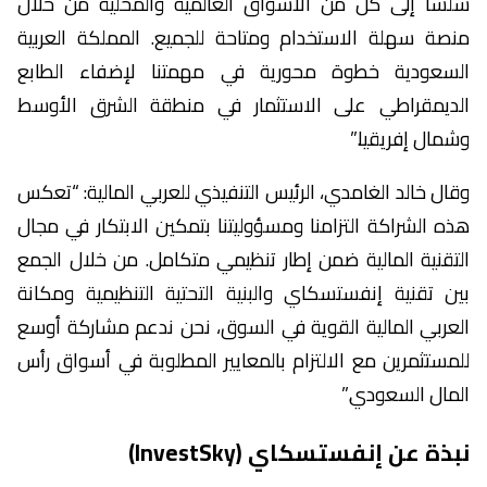
سلساً إلى كل من الأسواق العالمية والمحلية من خلال
منصة سهلة الاستخدام ومتاحة للجميع. المملكة العربية
السعودية خطوة محورية في مهمتنا لإضفاء الطابع
الديمقراطي على الاستثمار في منطقة الشرق الأوسط
وشمال إفريقيا.”
وقال خالد الغامدي، الرئيس التنفيذي للعربي المالية: “تعكس
هذه الشراكة التزامنا ومسؤوليتنا بتمكين الابتكار في مجال
التقنية المالية ضمن إطار تنظيمي متكامل. من خلال الجمع
بين تقنية إنفستسكاي والبنية التحتية التنظيمية ومكانة
العربي المالية القوية في السوق، نحن ندعم مشاركة أوسع
للمستثمرين مع الالتزام بالمعايير المطلوبة في أسواق رأس
المال السعودي.”
نبذة
عن إنفستسكاي
(InvestSky)