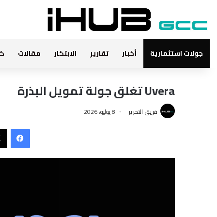
جولات استثمارية
أخبار
تقارير
الابتكار
مقالات
كت
Uvera تغلق جولة تمويل البذرة
فريق التحرير
8 يوليو، 2026
فيس