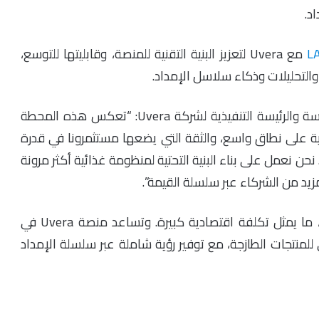
د.
L
مع Uvera لتعزيز البنية التقنية للمنصة، وقابليتها للتوسع،
 والتحليلات وذكاء سلاسل الإمداد.
وبهذه المناسبة، قالت الدكتورة أسرار دمدم، المؤسسة والرئيسة التنفيذية لشركة Uvera: “تعكس هذه المحطة
ية على نطاق واسع، والثقة التي يضعها مستثمرونا في قدرة
 نحن نعمل على بناء البنية التحتية لمنظومة غذائية أكثر مرونة
لمزيد من الشركاء عبر سلسلة القيمة”.
عالميًا، يُفقد أو يُهدر نحو ثلث إجمالي الغذاء المنتج، ما يمثل تكلفة اقتصادية كبيرة. وتساعد منصة Uvera في
للمنتجات الطازجة، مع توفير رؤية شاملة عبر سلسلة الإمداد