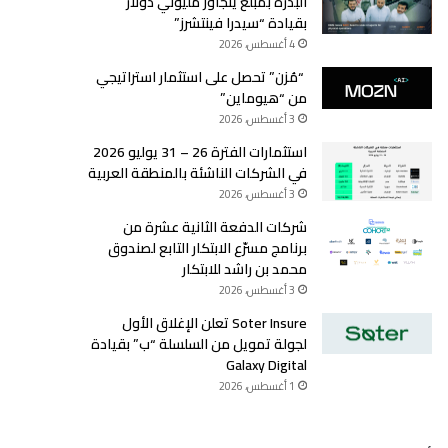
البذرة بمبلغ يتجاوز مليوني دولار
بقيادة “سيدرا فينتشرز”
4 أغسطس، 2026
“مُزن” تحصل على استثمار استراتيجي
من “هيوماين”
3 أغسطس، 2026
استثمارات الفترة 26 – 31 يوليو 2026
في الشركات الناشئة بالمنطقة العربية
3 أغسطس، 2026
شركات الدفعة الثانية عشرة من
برنامج مسرّع الابتكار التابع لصندوق
محمد بن راشد للابتكار
3 أغسطس، 2026
Soter Insure تعلن الإغلاق الأول
لجولة تمويل من السلسلة “ب” بقيادة
Galaxy Digital
1 أغسطس، 2026