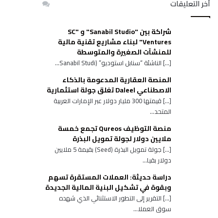
أخر التعليقات
شراكة بين "Sanabil Studio" و "SC
Ventures" لبناء مشاريع تقنية مالية
للمنشآت الصغيرة والمتوسطة
[…] الناشئة “سنابل استوديو” (Sanabil Studi...
المنصة العقارية المدعومة بالذكاء
الاصطناعي Daleel تغلق جولة استثمارية
[…] قيمتها 300 مليار دولار عبر الإمارات العربية
المتحد...
منصة التوظيف Qureos تجمع خمسة
ملايين دولار لجولة تمويل البذرة
[…] جولة تمويل البذرة (Seed) بقيمة 5 ملايين
دولار بقيا...
دراسة حديثة: العملات المستقرة تسهم
وبقوة في تشكيل البنية المالية الجديدة
[…] التقرير إلى التطور الاستثنائي الذي شهده
سوق العملا...