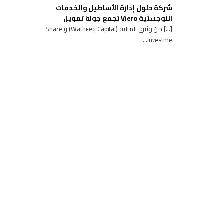
شركة حلول إدارة الأساطيل والخدمات
اللوجستية Viero تجمع جولة تمويل
[…] من وثيق المالية (Watheeq Capital) و Share
Investme...