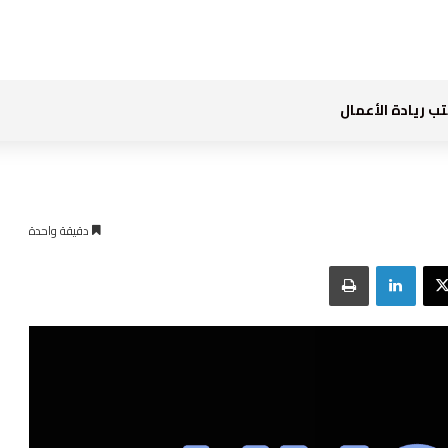
ب ريادة الأعمال
دقيقة واحدة
بوك
‫X
لينكدإن
طباعة