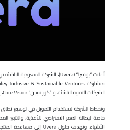
الشركات التقنية الناشئة، و “كور فيجن” Core Vision، إلى جانب مجموعة من المستثمرين الملائكيين الاستراتيجيين.
وتخطط الشركة لاستخدام التمويل في توسيع نطاق أعما
خاصة لإطالة العمر الافتراضي للأغذية، والتتبع الم
الأشياء. وتهدف حلول Uvera 