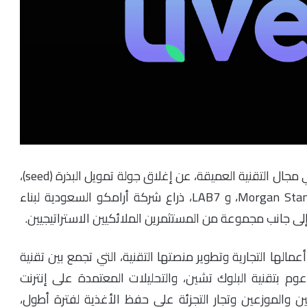
أعلنت “يوفيرا” (Uvera)، الشركة السعودية الناشئة في مجال التقنية العميقة، عن إغلاق جولة تمويل البذرة (seed)،
بمشاركة Morgan Stanley Inclusive & Sustainable Ventures، و LAB7، ذراع شركة أرامكو السعودية لبناء
لها التجارية وتطوير منصتها التقنية، التي تجمع بين تقنية
دعوم بتقنية البلوك تشين، والتحليلات المعتمدة على إنترنت
إلى مساعدة المنتجين والموزعين وتجار التجزئة على حفظ الأغذية لفترة أطول،