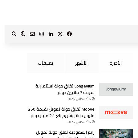
‫X
فيسبوك
لينكدإن
انستقرام
بحث ع
الوضع الم
?page_id=1587
الأخيرة
الأشهر
تعليقات
Longevium تغلق جولة استثمارية
بقيمة 7 ملايين دولار
6 أغسطس، 2026
Moove تغلق جولة تمويل بقيمة 250
مليون دولار بتقييم بلغ 2.1 مليار دولار
6 أغسطس، 2026
رايم السعودية تغلق جولة تمويل