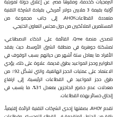
البرمجيات كخدمة، ومقرها مصر، عن إغلاق جولة تمويلية
أوّلية بقيمة 3 ملايين دولار أمريكي بقيادة الشركة التقنية
متعددة القطاعاتAHOY، إلى جانب مجموعة من
المستثمرين الملائكيين من دول مجلس التعاون الخليجي.
تتصدى منصة Qme، القائمة على الذكاء الاصطناعي،
لمشكلة جوهرية في منطقة الشرق الأوسط، حيث يفقد
الأفراد ما يعادل ستة أشهر من حياتهم بسبب الوقوف في
الطوابير وحجز المواعيد بطرق قديمة. علاوة على ذلك، يؤدي
الاعتماد على عمليات الحجز الهاتفية، والتي تشكّل 92٪ من
طرق حجز المواعيد في القطاعات الرئيسية، إلى ارتفاع
معدلات عدم حضور الحاجزين بمعدل 31%، ما يتسبب في
إلحاق خسائر بهذه القطاعات.
تقدم AHOY، بصفتها إحدى الشركات التقنية الرائدة إقليمياً،
باقة من الحلول المتقدمة في القطاع اللوجستي وقطاعات