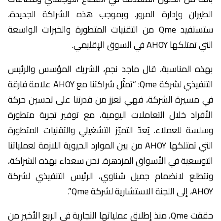
الطيران وإدارة المرور. وبموجب هذه الشراكة الجديدة،
ستستفيد Qme من التقنيات المتطورة والخبرات الواسعة
التي تمتلكها AHOY في السوق الإقليمي.
بهذه المناسبة، قال ماجد نجم، الشريك المؤسس والرئيس
التنفيذي لشركة Qme: “تمثّل شراكتنا مع AHOY علامة فارقة
في مسيرة الشركة، فهي تعزز من قدرتنا على تحسين حركة
الأفراد خلال التعاملات اليومية، مع توفير تجربة متطورة
وسلسة للعملاء. يُعدّ التميّز التشغيلي والتقنيات المتطورة
التي تمتلكها AHOY من بين الموارد الحيوية اللازمة لعملياتنا
التوسعية في الأسواق المزدهرة. نحن سعداء بهذه الشراكة،
ونتطلع لانضمام جميل شناوي، الرئيس التنفيذي لشركة
AHOY، إلى اللجنة الاستشارية لشركة Qme”.
حققت Qme، منذ إطلاق عملياتها التجارية في الربع الأخير من