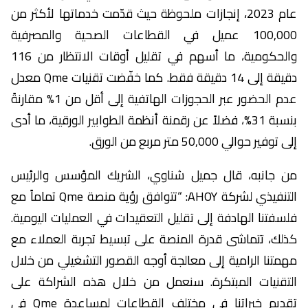
عام 2023، إنجازات ملحوظة حيث قدّمت خدماتها لأكثر من
100,000 عميل في القطاعات الصحية والمصرفية
والحكومية، ما أسهم في تقليل أوقات الانتظار من 116
دقيقة إلى 14 دقيقة فقط. كما خفّضت تقنيات Qme معدل
عدم الحضور عبر الحجوزات الهاتفية إلى أقل من 1% مقارنةً
بنسبة 31%، فضلاً عن رقمنة أنظمة الطوابير الورقية، ما أدى
إلى توفير حوالي 50,000 متر مربع من الورق.
من جانبه، قال جميل شناوي، الشريك المؤسس والرئيس
التنفيذي لشركة AHOY: “تتوافق رؤية منصة Qme تماماً مع
فلسفتنا الهادفة إلى تقليل التعقيدات في العمليات اليومية.
كذلك، تتماشى قدرة المنصة على تبسيط تجربة العملاء مع
مهمتنا الرامية إلى معالجة أوجه القصور التشغيلي من خلال
التقنيات المبتكرة. سنعمل من خلال هذه الشراكة على
تقديم خبراتنا في مختلف القطاعات لمساعدة Qme في