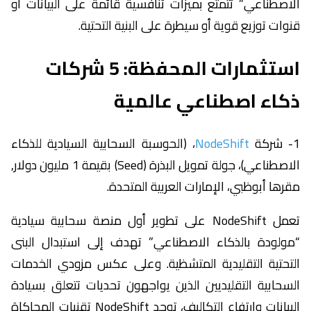
الاصطناعي” تتمتع بميزات تنافسية قائمة على البيانات أو
قنوات توزيع قوية أو سيطرة على البنية التحتية.
استثمارات المحفظة: 5 شركات
ذكاء اصطناعي عالمية
1- شركة
NodeShift
، (الحوسبة السحابية السيادية للذكاء
الاصطناعي)، جولة تمويل البذرة (Seed) بقيمة 1 مليون دولار,
مقرها أبوظبي، الإمارات العربية المتحدة.
تعمل NodeShift على تطوير أول منصة سحابية سيادية
“مولودة بالذكاء الاصطناعي” تهدف إلى استبدال البنى
التحتية التقليدية المتشظية. وعلى عكس مزودي الخدمات
السحابية التقليديين الذين يواجهون تحديات تتعلق بسيادة
البيانات وارتفاع التكاليف، توحد NodeShift تقنيات المحاكاة