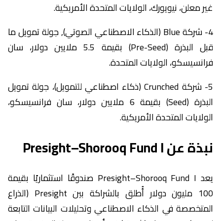
غير معلن، نيويورك، الولايات المتحدة الأمريكية.
4- شركة Blue (الذكاء الاصطناعي الصوتي), جولة تمويل ما
قبل البذرة (Pre-Seed) بقيمة 5.5 ملايين دولار، سان
فرانسيسكو، الولايات المتحدة.
5- شركة Crunched (ذكاء اصطناعي للتمويل)، جولة تمويل
البذرة (Seed) بقيمة 6 ملايين دولار، سان فرانسيسكو،
الولايات المتحدة الأمريكية.
نبذة عن Presight–Shorooq Fund I
يعد Presight–Shorooq Fund I صندوقًا استثماريًا بقيمة
100 مليون دولار أُطلق بالشراكة بين Presight (الذراع
المتخصصة في الذكاء الاصطناعي وتحليلات البيانات التابعة