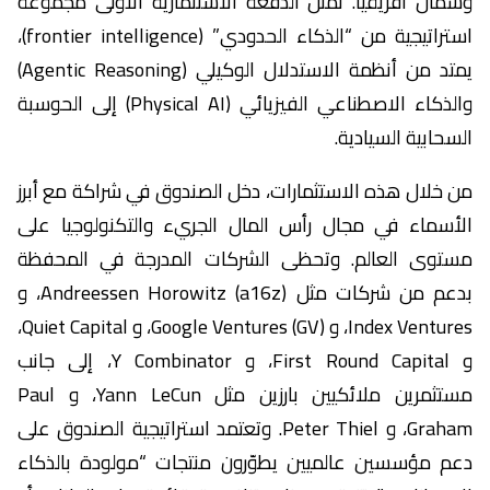
وشمال أفريقيا. تمثل الدفعة الاستثمارية الأولى مجموعة
استراتيجية من “الذكاء الحدودي” (frontier intelligence)،
يمتد من أنظمة الاستدلال الوكيلي (Agentic Reasoning)
والذكاء الاصطناعي الفيزيائي (Physical AI) إلى الحوسبة
السحابية السيادية.
من خلال هذه الاستثمارات، دخل الصندوق في شراكة مع أبرز
الأسماء في مجال رأس المال الجريء والتكنولوجيا على
مستوى العالم. وتحظى الشركات المدرجة في المحفظة
بدعم من شركات مثل Andreessen Horowitz (a16z)، و
Index Ventures، و Google Ventures (GV)، و Quiet Capital،
و First Round Capital، و Y Combinator، إلى جانب
مستثمرين ملائكيين بارزين مثل Yann LeCun، و Paul
Graham، و Peter Thiel. وتعتمد استراتيجية الصندوق على
دعم مؤسسين عالميين يطوّرون منتجات “مولودة بالذكاء