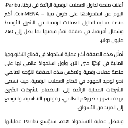
أعلنت منصة تداول العملات الرقمية الرائدة في تركيّا، Paribu،
اليوم عن استحواذها على كوين مينا – CoinMENA، أكبر
منصة محلية لتداول العملات الرقمية في الشرق الأوسط
وشمال أفريقيا، في صفقة تقدّر قيمتها بما يصل إلى 240
مليون دولار.
تُمثّل هذه الصفقة أكبر عملية استحواذ في قطاع التكنولوجيا
المالية في تركيّا حتى الآن، وأول استحواذ عالمي لها على
منصة عملات رقمية. وتعكس هذه الصفقة التوّجه العالمي
نحو توحيد الجهود في قطاع العملات الرقمية، حيث تسعى
الشركات المحلية الرائدة إلى الانضمام للشركات الكُبرى
بهدف تعزيز حضورهم العالمي، وقوتهم التنظيمية، والتوسع
إلى المزيد من الأسواق.
وبفضل عملية الاستحواذ هذه، ستوّسع Paribu عملياتها