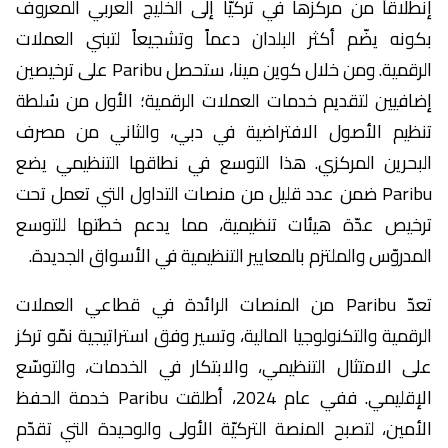
إنطلاقاً من مركزها في تركيّا إلى الخليج العربي المعروف
بكونه يضّم أكثر البلدان دعماً وتشجيعاً لتبني العملات
الرقمية. ومن خلال كوين مينا، ستحصل Paribu على ترخيصين
إضافيين لتقديم خدمات العملات الرقمية؛ الأول من سُلطة
تنظيم الأصول الافتراضية في دبي، والثاني من مصرف
البحرين المركزي. هذا التوسع في نطاقها التنظيمي يضع
Paribu ضمن عدد قليل من منصات التداول التي تعمل تحت
ترخيص عدّة هيئات تنظيمية، مما يدعم خطتها للتوسع
المدروّس والملتزم بالمعايير التنظيمية في الأسواق الجديدة.
تعدّ Paribu من المنصات الرائدة في قطاعي العملات
الرقمية والتكنولوجيا المالية، وتسير وفق استراتيجية نمّو تركز
على الامتثال التنظيمي، والابتكار في الخدمات، والتوسّع
الإقليمي. ففي عام 2024، أطلقت Paribu خدمة الحفظ
الأمين، لتصبح المنصة التركيّة الأولى والوحيدة التي تقدّم