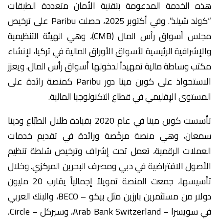
هذه الخدمة المدعومة بتقنية الأمان متعددة الطبقات
“كولد شيلد”. وفي أكتوبر 2025، حصلت Paribu على ترخيص
مجلس أسواق رأس المال (CMB)، وهي الهيئة التنظيمية
والإشرافية الرئيسية لأسواق الأوراق المالية في تركيا، لإنشاء
مكتب وساطة مالية تمهيداً لدخولها أسواق رأس المال. ويعزز
الاستحواذ على كوين مينا دور Paribu كمنصة رائدة على
المستوى الإقليمي في قطاع التكنولوجيا المالية.
تأسست كوين مينا في عام 2020 بقيادة طلال الطبّاع ودينا
سمعان، وهي منصة مرخّصة ورائدة في تقديم خدمات
العملات الرقمية، تعمل تحت إشراف وترخيص سُلطة تنظيم
الأصول الافتراضية في دبي ومصرف البحرين المركزي. وخلال
تأسيسها، جمعت المنصة تمويلاً إجمالياً يقارب 20 مليون
دولار من مستثمرين بارزين مثل بيكو – BECO، والبنك العربي
في سويسرا – Arab Bank Switzerland، وسيركل – Circle،