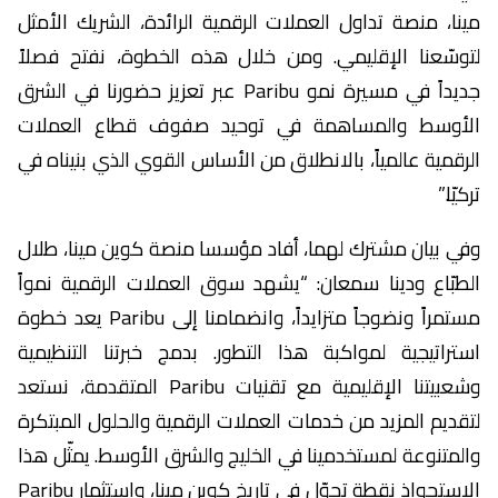
مينا، منصة تداول العملات الرقمية الرائدة، الشريك الأمثل
لتوسّعنا الإقليمي. ومن خلال هذه الخطوة، نفتح فصلاً
جديداً في مسيرة نمو Paribu عبر تعزيز حضورنا في الشرق
الأوسط والمساهمة في توحيد صفوف قطاع العملات
الرقمية عالمياً، بالانطلاق من الأساس القوي الذي بنيناه في
تركيّا.”
وفي بيان مشترك لهما، أفاد مؤسسا منصة كوين مينا، طلال
الطبّاع ودينا سمعان: “يشهد سوق العملات الرقمية نمواً
مستمراً ونضوجاً متزايداً، وانضمامنا إلى Paribu يعد خطوة
استراتيجية لمواكبة هذا التطور. بدمج خبرتنا التنظيمية
وشعبيتنا الإقليمية مع تقنيات Paribu المتقدمة، نستعد
لتقديم المزيد من خدمات العملات الرقمية والحلول المبتكرة
والمتنوعة لمستخدمينا في الخليج والشرق الأوسط. يمثّل هذا
الاستحواذ نقطة تحوّل في تاريخ كوين مينا، واستثمار Paribu