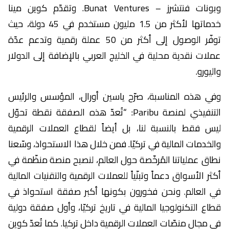
وبونات فنتشرز – Bunat Ventures. وتقدّم كوين مينا
خدماتها لأكثر من 1.5 مليون مستخدم في 45 دولة، حيث
توفّر الوصول إلى أكثر من 50 عملة رقمية وتدعم عدّة
عملات نقدية محلية في الخليج العربي بالإضافة إلى الدولار
واليورو.
وفي هذه المناسبة، صرّح ياسين أورال، المؤسس والرئيس
التنفيذي لمنصة Paribu: “تُعدّ هذه الصفقة نقطة تحوّل
ليس فقط بالنسبة لنا، بل أيضاً لقطاع العملات الرقمية
والخدمات المالية في تركيّا. فمن خلال هذا الاستحواذ، وسّعنا
نطاق عملياتنا المُرخّصة حول العالم، لنصبح منصة منظّمة في
أكثر الأسواق دعماً وتبنّياً للعملات الرقمية والتقنيات المالية
في العالم. ونحن فخورون بكونها أكبر صفقة استحواذ في
قطاع التكنولوجيا المالية في تاريخ تركيّا، وأول صفقة دولية
في مجال منصّات العملات الرقمية داخل تركيا. كما تُعدّ كوين