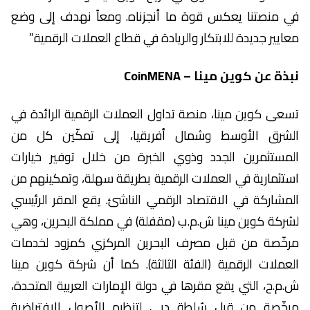
في منصتنا يعكس قوة ما أنجزناه. ومعاً نهدف إلى وضع
معايير جديدة للابتكار والريادة في قطاع العملات الرقمية.”
نبذة عن كوين مينا – CoinMENA
تسعى كوين مينا، منصة تداول العملات الرقمية الرائدة في
الشرق الأوسط وشمال أفريقيا، إلى تمكّين كل من
المستثمرين الجدد وذوي الخبرة من خلال توفير خيارات
استثمارية في العملات الرقمية بطريقة سهلة، وتمكينهم من
المشاركة في الاقتصاد الرقمي الناشئ. يقع المقر الرئيسي
لشركة كوين مينا ش.م.ب (مقفلة) في مملكة البحرين، وهي
مرخّصة من قبل مصرف البحرين المركزي كمزود لخدمات
العملات الرقمية (الفئة الثالثة). كما أن شركة كوين مينا
ش.م.ح، التي يقع مقرها في دولة الإمارات العربية المتحدة،
مرخّصة من قبل سُلطة دبي لتنظيم الأصول الافتراضية