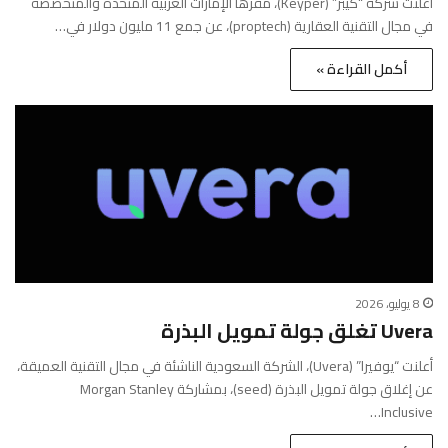
أعلنت شركة “كيبر” (Keyper)، مقرها الإمارات العربية المتحدة والمتخصصة
في مجال التقنية العقارية (proptech)، عن جمع 11 مليون دولار في…
أكمل القراءة »
8 يوليو، 2026
Uvera تغلق جولة تمويل البذرة
أعلنت “يوفيرا” (Uvera)، الشركة السعودية الناشئة في مجال التقنية العميقة،
عن إغلاق جولة تمويل البذرة (seed)، بمشاركة Morgan Stanley
Inclusive…