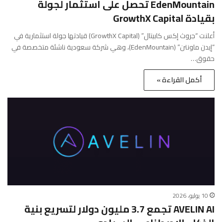
EdenMountain تحصل على استثمار لجولة
بقيادة GrowthX Capital
أعلنت “جروث إكس كابيتال” (GrowthX Capital) قيادتها جولة استثمارية في
“إيدن ماونتن” (EdenMountain)، وهي شركة سعودية ناشئة متخصصة في
حقوق…
أكمل القراءة »
10 يوليو، 2026
AVELIN AI تجمع 3.7 مليون دولار لتسريع بنية