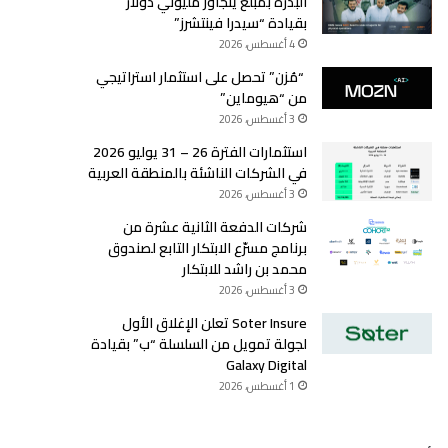
البذرة بمبلغ يتجاوز مليوني دولار
بقيادة “سيدرا فينتشرز”
4 أغسطس، 2026
“مُزن” تحصل على استثمار استراتيجي
من “هيوماين”
3 أغسطس، 2026
استثمارات الفترة 26 – 31 يوليو 2026
في الشركات الناشئة بالمنطقة العربية
3 أغسطس، 2026
شركات الدفعة الثانية عشرة من
برنامج مسرّع الابتكار التابع لصندوق
محمد بن راشد للابتكار
3 أغسطس، 2026
Soter Insure تعلن الإغلاق الأول
لجولة تمويل من السلسلة “ب” بقيادة
Galaxy Digital
1 أغسطس، 2026