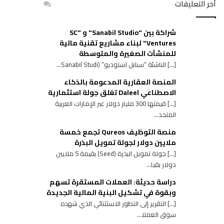
أخر التعليقات
شراكة بين "Sanabil Studio" و "SC
Ventures" لبناء مشاريع تقنية مالية
للمنشآت الصغيرة والمتوسطة
[…] الناشئة “سنابل استوديو” (Sanabil Studi...
المنصة العقارية المدعومة بالذكاء
الاصطناعي Daleel تغلق جولة استثمارية
[…] قيمتها 300 مليار دولار عبر الإمارات العربية
المتحد...
منصة التوظيف Qureos تجمع خمسة
ملايين دولار لجولة تمويل البذرة
[…] جولة تمويل البذرة (Seed) بقيمة 5 ملايين
دولار بقيا...
دراسة حديثة: العملات المستقرة تسهم
وبقوة في تشكيل البنية المالية الجديدة
[…] التقرير إلى التطور الاستثنائي الذي شهده
سوق العملا...