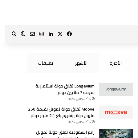
‫X
فيسبوك
لينكدإن
انستقرام
بحث ع
الوضع الم
?page_id=1587
الأخيرة
الأشهر
تعليقات
Longevium تغلق جولة استثمارية
بقيمة 7 ملايين دولار
6 أغسطس، 2026
Moove تغلق جولة تمويل بقيمة 250
مليون دولار بتقييم بلغ 2.1 مليار دولار
6 أغسطس، 2026
رايم السعودية تغلق جولة تمويل