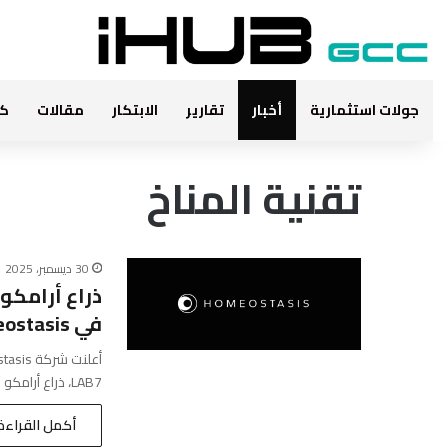
جولات استثمارية
أخبار
تقارير
الابتكار
مقالات
كت
تقنية المناخ
30 ديسمبر، 2025
في Homeostasis
LAB7، ذراع أرامكو لبناء الشركات التقنية الناشئة. تعمل…
أكمل القراءة