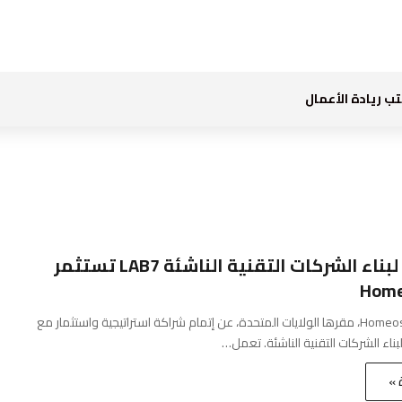
ب ريادة الأعمال
ذراع أرامكو لبناء الشركات التقنية الناشئة LAB7 تستثمر
أعلنت شركة Homeostasis، مقرها الولايات المتحدة، عن إتمام شراكة استراتيجية واستثمار مع
 »