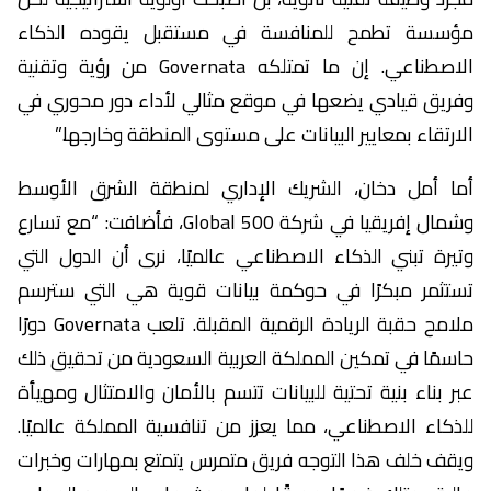
مؤسسة تطمح للمنافسة في مستقبل يقوده الذكاء
الاصطناعي. إن ما تمتلكه Governata من رؤية وتقنية
وفريق قيادي يضعها في موقع مثالي لأداء دور محوري في
الارتقاء بمعايير البيانات على مستوى المنطقة وخارجها.”
أما أمل دخان، الشريك الإداري لمنطقة الشرق الأوسط
وشمال إفريقيا في شركة 500 Global، فأضافت: “مع تسارع
وتيرة تبني الذكاء الاصطناعي عالميًا، نرى أن الدول التي
تستثمر مبكرًا في حوكمة بيانات قوية هي التي سترسم
ملامح حقبة الريادة الرقمية المقبلة. تلعب Governata دورًا
حاسمًا في تمكين المملكة العربية السعودية من تحقيق ذلك
عبر بناء بنية تحتية للبيانات تتسم بالأمان والامتثال ومهيأة
للذكاء الاصطناعي، مما يعزز من تنافسية المملكة عالميًا.
ويقف خلف هذا التوجه فريق متمرس يتمتع بمهارات وخبرات