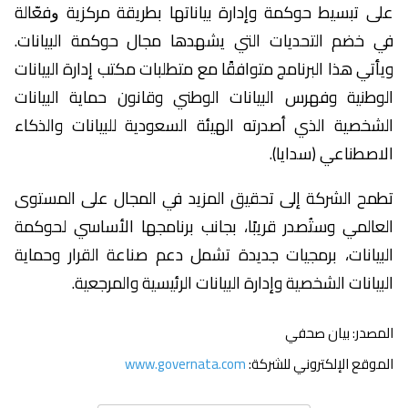
على تبسيط حوكمة وإدارة ﺑﻴﺎﻧﺎﺗﻬﺎ ﺑﻄﺮﻳﻘﺔ ﻣﺮﻛﺰﻳﺔ ﻭﻓﻌّﺎﻟﺔ
في خضم التحديات التي يشهدها مجال حوكمة البيانات.
ويأتي هذا البرنامج متوافقًا مع متطلبات مكتب إدارة البيانات
الوطنية وفهرس البيانات الوطني وقانون حماية البيانات
الشخصية الذي أصدرته الهيئة السعودية للبيانات والذكاء
الاصطناعي (سدايا).
تطمح الشركة إلى تحقيق المزيد في المجال على المستوى
العالمي وستُصدر قريبًا، بجانب برنامجها الأساسي لحوكمة
البيانات، برمجيات جديدة تشمل دعم صناعة القرار وحماية
البيانات الشخصية وإدارة البيانات الرئيسية والمرجعية.
المصدر: بيان صحفي
الموقع الإلكتروني للشركة:
www.governata.com