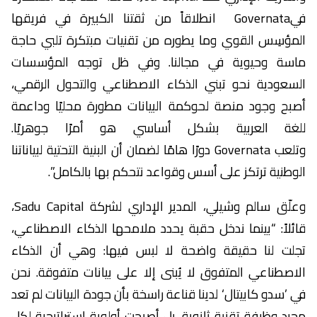
فيGovernata انطلاقاً من ثقتنا الكبيرة في فريقها
المؤسِس القوي وما يطوره من تقنيات مبتكرة تلبي حاجة
ماسة وحيوية في مجالنا. وفي ظل توجه المؤسسات
السعودية نحو تبني الذكاء الاصطناعي والتحول الرقمي،
أصبح وجود منصة لحوكمة البيانات مطورة محليًا وداعمة
للغة العربية بشكل أساسي هو أمرًا جوهريًا.
وتلعب Governata دورًا هامًا لضمان أن البنية التحتية لبياناتنا
الوطنية ترتكز على أسس وقواعد نتحكم بها بالكامل”.
وعلّق سالم وشيلي، المدير الإداري لشركة Sadu Capital،
قائلاً: “بينما ندخل حقبة يحدد ملامحها الذكاء الاصطناعي،
تجلت لنا حقيقة واضحة لا لبس فيها: وهي أن الذكاء
الاصطناعي المتفوق لا يُبنى إلا على بيانات متفوقة. نحن
في ’سدو كابيتال‘ لدينا قناعة راسخة بأن جودة البيانات لم تعد
مجرد وظيفة تقنية ثانوية، بل أصبحت أولوية استراتيجية لكل