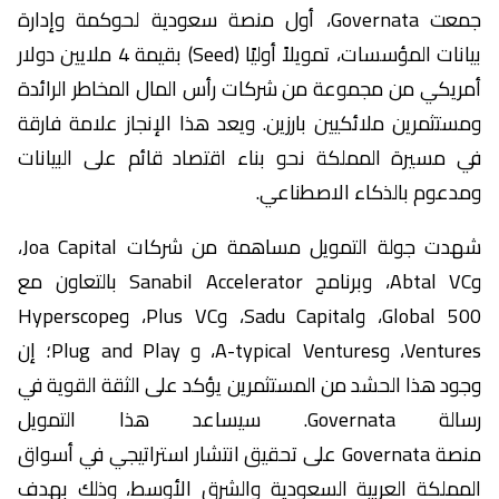
جمعت Governata، أول منصة سعودية لحوكمة وإدارة
بيانات المؤسسات، تمويلاً أوليًا (Seed) بقيمة 4 ملايين دولار
أمريكي من مجموعة من شركات رأس المال المخاطر الرائدة
ومستثمرين ملائكيين بارزين. ويعد هذا الإنجاز علامة فارقة
في مسيرة المملكة نحو بناء اقتصاد قائم على البيانات
ومدعوم بالذكاء الاصطناعي.
شهدت جولة التمويل مساهمة من شركات Joa Capital،
وAbtal VC، وبرنامج Sanabil Accelerator بالتعاون مع
500 Global، وSadu Capital، وPlus VC، وHyperscope
Ventures، وA-typical Ventures، و Plug and Play؛ إن
وجود هذا الحشد من المستثمرين يؤكد على الثقة القوية في
رسالة Governata. سيساعد هذا التمويل
منصة Governata على تحقيق انتشار استراتيجي في أسواق
المملكة العربية السعودية والشرق الأوسط، وذلك بهدف