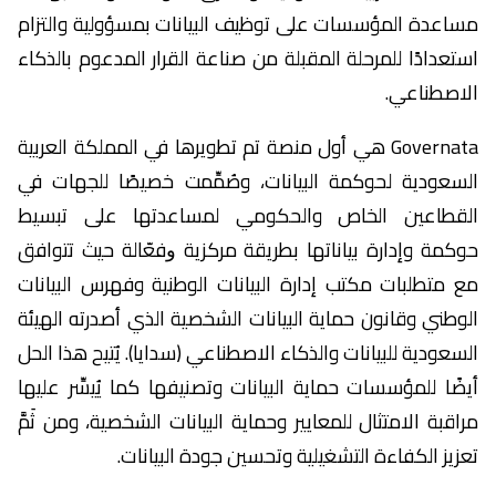
مساعدة المؤسسات على توظيف البيانات بمسؤولية والتزام
استعدادًا للمرحلة المقبلة من صناعة القرار المدعوم بالذكاء
الاصطناعي.
Governata هي أول منصة تم تطويرها في المملكة العربية
السعودية لحوكمة البيانات، وصُمِّمت خصيصًا للجهات في
القطاعين الخاص والحكومي لمساعدتها على تبسيط
حوكمة وإدارة ﺑﻴﺎﻧﺎﺗﻬﺎ ﺑﻄﺮﻳﻘﺔ ﻣﺮﻛﺰﻳﺔ ﻭﻓﻌّﺎﻟﺔ حيث تتوافق
مع متطلبات مكتب إدارة البيانات الوطنية وفهرس البيانات
الوطني وقانون حماية البيانات الشخصية الذي أصدرته الهيئة
السعودية للبيانات والذكاء الاصطناعي (سدايا). يُتيح هذا الحل
أيضًا للمؤسسات حماية البيانات وتصنيفها كما يُيسِّر عليها
مراقبة الامتثال للمعايير وحماية البيانات الشخصية، ومن ثَمَّ
تعزيز الكفاءة التشغيلية وتحسين جودة البيانات.