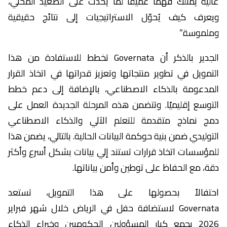
عالية يمتلك فهمًا عميقًا لما يحدث على الصعيد المحلي،
ويعرف كيف يُحوّل الاستراتيجيات إلى نتائج حقيقية
وملموسة.”
الجدير بالذكر أن Governata تخطط للاستفادة من هذا
التمويل في تطوير منتجاتها وتعزيز قدراتها في اتخاذ القرار
المدعومة بالذكاء الاصطناعي، بالإضافة إلى دعم خطط
التوسع إقليميًا. وتتضمن هذه المرحلة الجديدة العمل على
دمج نماذج متقدمة للتعلم الآلي والذكاء الاصطناعي
التوليدي ضمن بنية حوكمة البيانات الحالية. بالتالي، يضمن هذا
للمؤسسات اتخاذ قرارات تستند إلي بيانات بشكل أسرع وأكثر
دقة، مع الحفاظ على توطين وأمن بياناتها.
احتفالاً بحصولها على هذا التمويل، تستعد
Governata لاستضافة حفل في الرياض خلال شهر فبراير
2026 يجمع كبار المسؤولين الحكوميين وخبراء الذكاء