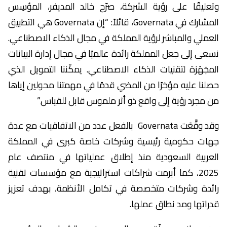
وتعليقًا على رؤية الشركة، صرّح خالد المديفر، المؤسِس
المشارك في Governata، قائلاً: “إن Governata هي التطبيق
العملي والمباشر لرؤية المملكة في مجال الذكاء الاصطناعي.
نسعى إلى جعل المملكة رائدة عالميًا في مجال إدارة البيانات
المجَهَزة لتقنيات الذكاء الاصطناعي. يمكّننا التمويل الذي
حصلنا عليه مؤخرًا من المضي قدمًا في مهمتنا محولين إياها
من مجرد رؤية إلى واقع ذو أثر ملموس قابل للقياس.”
وقد وقَّعَت Governata بالفعل عدد من الاتفاقيات مع عدة
جهات حكومية رئيسية وشركات خاصة كبرى في المملكة
العربية السعودية منذ إطلاق عملياتها في منتصف عام
2025، كما أبرمت شراكات استراتيجية مع مؤسسات تقنية
رائدة وشركات متخصصة في تكامل الأنظمة، بهدف تعزيز
قدراتها ومد نطاق عملها.