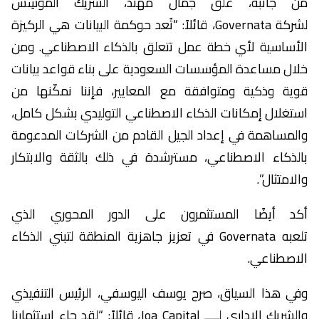
من جانبه، علّق جمال مهند، الشريك المؤسِس
لشركة Governata، قائلاً: “تُعد حوكمة البيانات هي الركيزة
الأساسية لأي خطة عمل تتعلق بالذكاء الاصطناعي. ومن
خلال مساعدة المؤسسات السعودية على بناء قواعد بيانات
قوية وذكية ومتوافقة مع المعايير، فإننا نمكّنها من
استغلال إمكانات الذكاء الاصطناعي التوليدي بشكل كامل،
والمساهمة في إعداد الجيل القادم من الشركات المدعومة
بالذكاء الاصطناعي، مسترشدة في ذلك بالثقة والابتكار
والامتثال”.
أكد أيضًا المستثمرون على الدور المحوري الذي
تلعبه Governata في تعزيز جاهزية المنطقة لتبني الذكاء
الاصطناعي.
وفي هذا السياق، صرح يوسف اليوسفي، الرئيس التنفيذي
والشريك الإداري لــــ Joa Capital، قائلاً: “لقد جاء استثمارنا