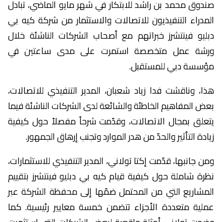
صندوق محمد بن راشد للابتكار في شهر مايو الماضي، تبادل
المدراء التنفيذيون للاتصالات والاستثمار من شركة كيه بي
دبليو فينتشرز خبراتهم مع أصحاب الشركات الناشئة خلال
ورشة عمل متخصصة استمرت على مدى ساعتين في
مؤسسة دبي للمستقبل.
هذا، وناقشت فدا زياد شعبان، المدير التنفيذي للاتصالات،
بعض المفاهيم الخاطئة والشائعة لدى الشركات الناشئة فيما
يتعلق بمجال الاتصالات، وقدّمت شرحاً مفصلاً حول كيفية
زيادة التأثير والحدّ من هدر الموارد وتجنب إرهاق الجمهور.
ومن جانبها، قدّمت إكتا تولاني، المدير التنفيذي للاستثمارات،
نظرة شاملة حول كيفية قيام كيه بي دبليو فينتشرز بتقييم
المشاريع التي من المحتمل ضمّها إلى محفظة الشركة عبر
عملية متعددة الأجزاء تتضمن خمسة معايير رئيسية. كما