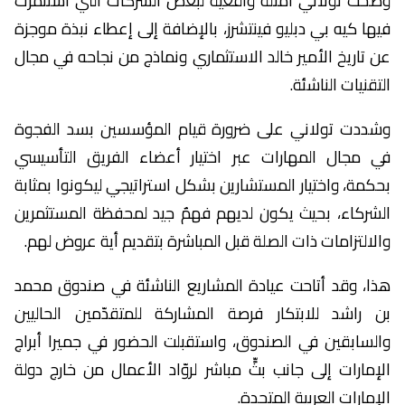
وضحت تولاني أمثلة واقعية لبعض الشركات التي استثمرت
فيها كيه بي دبليو فينتشرز، بالإضافة إلى إعطاء نبذة موجزة
عن تاريخ الأمير خالد الاستثماري ونماذج من نجاحه في مجال
التقنيات الناشئة.
وشددت تولاني على ضرورة قيام المؤسسين بسد الفجوة
في مجال المهارات عبر اختيار أعضاء الفريق التأسيسي
بحكمة، واختيار المستشارين بشكل استراتيجي ليكونوا بمثابة
الشركاء، بحيث يكون لديهم فهمٌ جيد لمحفظة المستثمرين
والالتزامات ذات الصلة قبل المباشرة بتقديم أية عروض لهم.
هذا، وقد أتاحت عيادة المشاريع الناشئة في صندوق محمد
بن راشد للابتكار فرصة المشاركة للمتقدّمين الحاليين
والسابقين في الصندوق، واستقبلت الحضور في جميرا أبراج
الإمارات إلى جانب بثٍّ مباشر لروّاد الأعمال من خارج دولة
الإمارات العربية المتحدة.