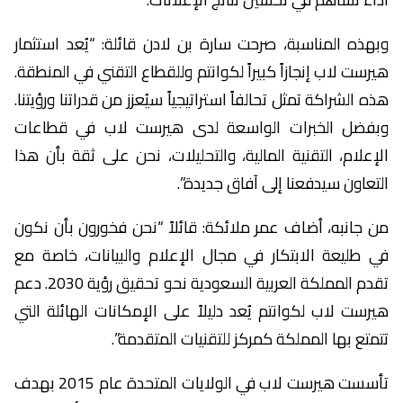
وبهذه المناسبة، صرحت سارة بن لادن قائلة: “يُعد استثمار
هيرست لاب إنجازاً كبيراً لكوانتم وللقطاع التقني في المنطقة.
هذه الشراكة تمثل تحالفاً استراتيجياً سيُعزز من قدراتنا ورؤيتنا.
وبفضل الخبرات الواسعة لدى هيرست لاب في قطاعات
الإعلام، التقنية المالية، والتحليلات، نحن على ثقة بأن هذا
التعاون سيدفعنا إلى آفاق جديدة”.
من جانبه، أضاف عمر ملائكة: قائلاً “نحن فخورون بأن نكون
في طليعة الابتكار في مجال الإعلام والبيانات، خاصة مع
تقدم المملكة العربية السعودية نحو تحقيق رؤية 2030. دعم
هيرست لاب لكوانتم يُعد دليلاً على الإمكانات الهائلة التي
تتمتع بها المملكة كمركز للتقنيات المتقدمة”.
تأسست هيرست لاب في الولايات المتحدة عام 2015 بهدف