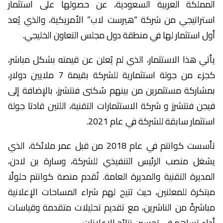
المملكة العربية السعودية، عن حصولها على استثمار
استراتيجي من شركة “هيرست لاب” الأمريكية، والذي يُعد
أول استثمار لها في منطقة دول مجلس التعاون الخليجي.
يأتي هذا الاستثمار، الذي لم يُعلن عن قيمته بشكل مباشر،
كجزء من جولة استثمارية للشركة بقيمة 7 ملايين دولار،
بمشاركة مستثمرين من بينهم سُكنى فنتشرز، بالإضافة إلى
فيجن فنتشرز و شركة الاستثمارات التقنية، اللتين قادتا جولة
استثمار سابقة للشركة في عام 2021.
تأسست كوانتم في عام 2018 من قبل عمر ملائكة، الذي
يشغل منصب الرئيس التنفيذي للشركة، وسارة بن لادن،
المديرة التقنية والمديرة العامة. تُقدم منصة كوانتم حلولًا
مبتكرة للمعلنين، حيث تتيح لهم شراء المساحات الإعلانية
مباشرةً من الناشرين، مع تقديم تحليلات متقدمة وقياسات
أداء تساهم في تحسين نتائج الإعلانات.