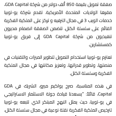
صفقة تمويل بقيمة 850 ألف دولار من شركة GDA Capital،
مقرها الولايات المتحدة الأمريكية. تقدم شركة يو-توبيا
خدمات الويب 3 في مجال الترفيه و تركز على الملكية الفكرية
القائم على سلسلة الكتل. تتضمن الصفقة انضمام مديرون
تنفيذيون من شركة GDA Capital إلى فريق يو-توبيا
كمستشارين.
تعتزم يو-توبيا استخدام التمويل لتطوير الميزات والتقنيات في
منصتها، وتطوير قدراتها، وتعزيز مكانتها في مجال الملكية
الفكرية وسلسلة الكتل.
في هذه المناسبة، صرح يواكيم ميرو، الشريك في GDA
Capital، قائلاً: “يسعدنا قيادة جولة الاستثمار الاستراتيجي
في يو-توبيا، حيث يمثل النهج المبتكر الذي تتبعه يو-توبيا
لترخيص الملكية الفكرية نقلة نوعية في مجال سلسلة الكتل،