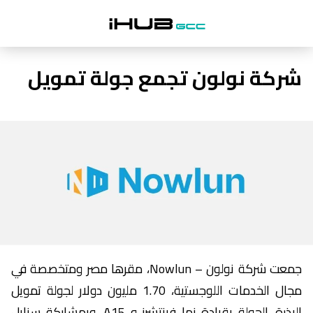
شركة نولون تجمع جولة تمويل
جمعت شركة نولون – Nowlun، مقرها مصر ومتخصصة في
مجال الخدمات اللوجستية، 1.70 مليون دولار لجولة تمويل
البذرة. الجولة بقيادة نما فينتشرز و A15، وبمشاركة سنابل