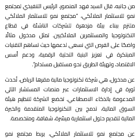
من جانبه، قال السيد فهد المنصور، الرئيس التنفيذي لمجتمع
نمو للاستثمار الملائكي، “مجتمع نمو للاستثمار الملائكي
ملتزم ببناء بيئة مزدهرة للشركات الناشئة في قطاع
التكنولوجيا والمستثمرين الملائكيين. تمثل مدخول مثالًا
واضحًا على الفرص التي نسعى لدعمها حيث تساهم التقنيات
المبتكرة في تعزيز البنية التحتية الرقمية، ودعم أسس
الاقتصاد، وتهيئة الطريق نحو مستقبل مستدام”.
عن مدخول، هي شركة تكنولوجيا مالية مقرها الرياض، تُحدث
ثورة في إدارة الاستثمارات عبر منصات المستشار الآلي
المدعومة بالذكاء الاصطناعي. تخضع الشركة لتنظيم هيئة
السوق المالية، تدمج بين التكنولوجيا المتقدمة والخبرة
المالية لتقديم حلول استثمارية ميسّرة، شفافة، ومتخصصة.
عن مجتمع نمو للاستثمار الملائكي، يربط مجتمع نمو