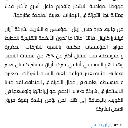
جهودنا لمواصلة الابتكار وتقديم حلول أسرع وأكثر ذكاءً
ومتانة لتجار التجزئة في الإمارات العربية المتحدة وخارجها”.
من جانبه، صرح حسن زينل، المؤسس و الشريك لشركة أرزان
فينشرز كابيتل، قائلاً ”غالبًا ما تكون الأنظمة التقليدية لتخطيط
موارد المؤسسات مكلفة بالنسبة للشركات الصغيرة
والمتوسطة، حيث تفشل أكثر من %75 من عمليات التنفيذ.
وهذا هو السبب في أننا في شركة أرزان فينتشر كابيتال نعتبر
Hulexo بمثابة تغيير لقواعد اللعبة بالنسبة للشركات الصغيرة
والمتوسطة العاملة في مجال التجزئة في المنطقة. لقد اخترنا
الاستثمار في شركة Hulexo لدعم نمو إيراداتها وتوسعها في
الكويت. بالإضافة إلى ذلك، نحن نؤمن بشدة بقوة فريق
العمل للشركة”.
المصدر:
بيان صحفي