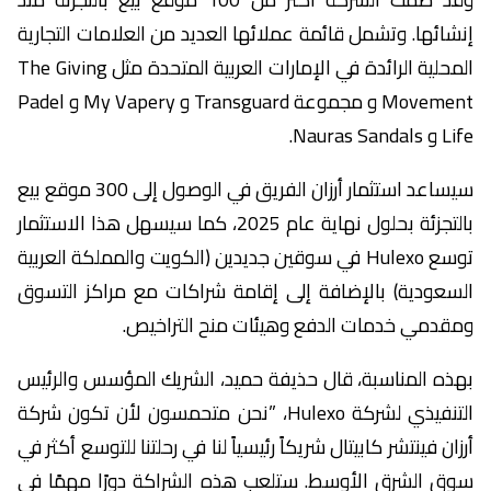
إنشائها. وتشمل قائمة عملائها العديد من العلامات التجارية
المحلية الرائدة في الإمارات العربية المتحدة مثل The Giving
Movement و مجموعة Transguard و My Vapery و Padel
Life و Nauras Sandals.
سيساعد استثمار أرزان الفريق في الوصول إلى 300 موقع بيع
بالتجزئة بحلول نهاية عام 2025، كما سيسهل هذا الاستثمار
توسع Hulexo في سوقين جديدين (الكويت والمملكة العربية
السعودية) بالإضافة إلى إقامة شراكات مع مراكز التسوق
ومقدمي خدمات الدفع وهيئات منح التراخيص.
بهذه المناسبة، قال حذيفة حميد، الشريك المؤسس والرئيس
التنفيذي لشركة Hulexo، ”نحن متحمسون لأن تكون شركة
أرزان فينتشر كابيتال شريكاً رئيسياً لنا في رحلتنا للتوسع أكثر في
سوق الشرق الأوسط. ستلعب هذه الشراكة دورًا مهمًا في