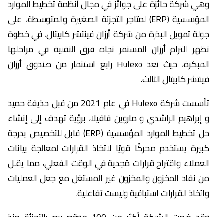
وهي شركة حائزة على جوائز في مجال أنظمة تخطيط الموارد
المؤسسية (ERP) لمتاجر التجزئة الصغيرة والمتوسطة، على
جولة تمويل البذرة من شركة أرزان فينتشر كابيتال، في خطوة
تظهر التزام أرزان المستمر تجاه فرق التقنية في مراحلها
المبكرة، حيث تعد Hulexo رابع استثمار من صندوق أرزان
فينتشر كابيتال الثالث.
تأسست شركة Hulexo في عام 2021 من قبل حذيفة حميد
و إبراهيم الراشدي و ماروين فافيلا، برؤية تهدف إلى إنشاء
حل تخطيط الموارد المؤسسية (ERP) قابل للتخصيص بدرجة
كبيرة يستخدم محركًا قويًا لاتخاذ القرارات لمعالجة بيانات
العملاء واقتراح قرارات مُجدية في الوقت الفعلي، مما يقلل
من نفاد المخزون والمخزون غير المستغل مع جعل العمليات
واتخاذ القرارات استباقية وليست تفاعلية.
وقد ضمت الشركة أكثر من 100 موقع بيع بالتجزئة منذ