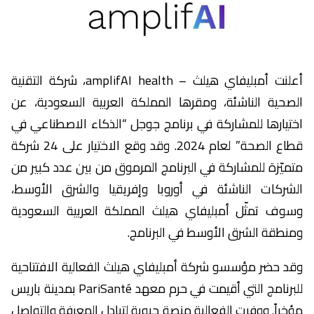
أعلنت أمبليفاي هيلث – amplifAI health، شركة التقنية
الصحية الناشئة، ومقرها المملكة العربية السعودية، عن
اختيارها للمشاركة في برنامج جوجل “الذكاء الاصطناعي في
قطاع الصحة” لعام 2024. وقد وقع الاختيار على 24 شركة
متميّزة للمشاركة في البرنامج المرموق من بين عدد كبير من
الشركات الناشئة في أوروبا وإفريقيا والشرق الأوسط،
وسوف تمثّل أمبليفاي هيلث المملكة العربية السعودية
ومنطقة الشرق الأوسط في البرنامج.
وقد حضر مؤسسو شركة أمبليفاي هيلث الفعالية الافتتاحية
للبرنامج التي أقيمت في حرم معهد PariSanté بمدينة باريس
مؤخراً. ووفرت الفعالية منصة حيوية لتبادل المعرفة والتواصل