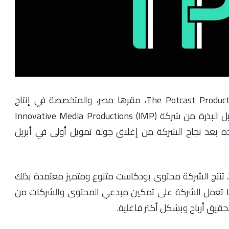
أعلنت شركة ذا بوتكاست برودكشنز – (TPP) The Potcast Productions، مقرها مصر، والمتخصصة في إنتاج
محتوى البودكاست عن إغلاقها لجولة تمويل ما قبل البذرة من شركة Innovative Media Productions (IMP)
ذه بعد نجاح الشركة من إغلاق جولة تمويل أولى في أبريل
تأسست شركة ذا بوتكاست برودكشنز في عام 2020. تنتج الشركة محتوى بودكاست متنوع ومتميز معتمدة بذلك
ما تعمل الشركة على تمكين مبدعي المحتوى والشركات من
يق أرباح وبشكل أكثر فاعلية.