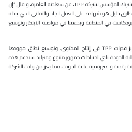
بهذه المناسبة، عبر إسلام عادل، الرئيس التنفيذي والشريك المؤسس لشركة TPP، عن سعادته الغامرة، و قال “إن
استثمار إضافي من شركة IMP وأحمد طارق خليل هو شهادة على العمل الجاد والتفاني الذي يبذله
البودكاست في المنطقة ويدعمنا في مواصلة الابتكار وتوسيع
سيتم توظيف هذه التمويل بشكل استراتيجي لتعزيز قدرات TPP في إنتاج المحتوى، وتوسيع نطاق جهودها
ة الجودة تلبي احتياجات جمهور متنوع ومتزايد. ستدعم هذه
ً خطط TPP لإنتاج تجارب صوتية رقمية و غير رقمية عالية الجودة، مما يعزز من ريادة الشركة