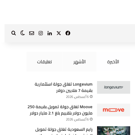
‫X
فيسبوك
لينكدإن
انستقرام
بحث ع
الوضع الم
?page_id=1587
الأخيرة
الأشهر
تعليقات
Longevium تغلق جولة استثمارية
بقيمة 7 ملايين دولار
6 أغسطس، 2026
Moove تغلق جولة تمويل بقيمة 250
مليون دولار بتقييم بلغ 2.1 مليار دولار
6 أغسطس، 2026
رايم السعودية تغلق جولة تمويل