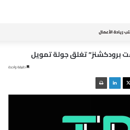
ب ريادة الأعمال
ست برودكشنز” تغلق جولة تمويل
دقيقة واحدة
بوك
‫X
لينكدإن
طباعة