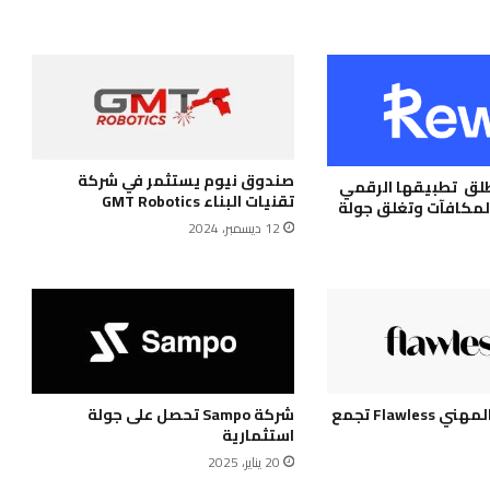
صندوق نيوم يستثمر في شركة
ة Rewa تطلق تطبيقها الرقمي
تقنيات البناء GMT Robotics
المكافآت وتغلق جولة
12 ديسمبر، 2024
منصة الإرشاد المهني Flawless تجمع
شركة Sampo تحصل على جولة
استثمارية
20 يناير، 2025