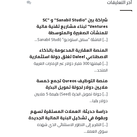
أخر التعليقات
شراكة بين "Sanabil Studio" و "SC
Ventures" لبناء مشاريع تقنية مالية
للمنشآت الصغيرة والمتوسطة
[…] الناشئة “سنابل استوديو” (Sanabil Studi...
المنصة العقارية المدعومة بالذكاء
الاصطناعي Daleel تغلق جولة استثمارية
[…] قيمتها 300 مليار دولار عبر الإمارات العربية
المتحد...
منصة التوظيف Qureos تجمع خمسة
ملايين دولار لجولة تمويل البذرة
[…] جولة تمويل البذرة (Seed) بقيمة 5 ملايين
دولار بقيا...
دراسة حديثة: العملات المستقرة تسهم
وبقوة في تشكيل البنية المالية الجديدة
[…] التقرير إلى التطور الاستثنائي الذي شهده
سوق العملا...