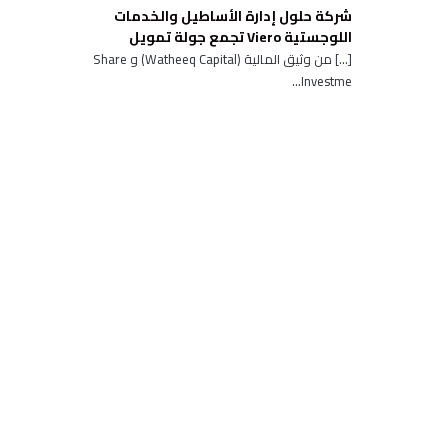
شركة حلول إدارة الأساطيل والخدمات
اللوجستية Viero تجمع جولة تمويل
[…] من وثيق المالية (Watheeq Capital) و Share
Investme...