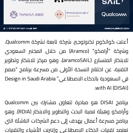
أعلنت كوالكوم تكنولوجيز، شركة تابعة لشركة Qualcomm،
وشركة “أرامكو” (Aramco) من خلال المختبر السعودي
للابتكار المتسارع (aramcoSAIL)، وهو مركز للابتكار وتطوير
التقنية، عن اختتام النسخة الأولى من مسرعة برنامج “صمم
في السعودية بالذكاء الاصطناعي” Design in Saudi Arabia
with AI (DISAI).
برنامج DISAI هو مبادرة لتعاون مشترك بين Qualcomm
وأرامكو وهيئة تنمية البحث والتطوير والابتكار (RDIA). وهو
برنامج مسرعة أعمال يهدف إلى دعم الشركات الناشئة التي
تعتمد تقنيات الذكاء الاصطناعي وإنترنت الأشياء والتقنيات