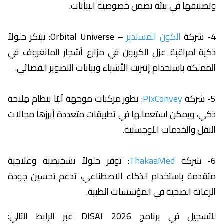
وتصنيفها في بيئة تضمن خصوصية البيانات.
4- شركة
الكون المستدير
– Orbital Universe: تبتكر حلولاً
ذكية لمراقبة عزل الكربون في مزارع أشجار المانغروف في
المملكة باستخدام إنترنت الأشياء وبيانات التصوير الفضائي.
5- شركة
PIxConvey
: تطور مركبات موجهة آليًا بنظام مِلاحة
ذكي، ويمكن استعمالها في تطبيقات متعددة أبرزها مجالات
النقل والخدمات اللوجستية.
6- شركة
ThakaaMed
: توفر حلولاً تشخيصية وعلاجية
متقدمة باستخدام الذكاء الاصطناعي، تدعم تحسين جودة
الرعاية الصحية في المؤسسات الطبية.
للتسجيل في برنامج DISAI 2026 عبر الرابط التالي: