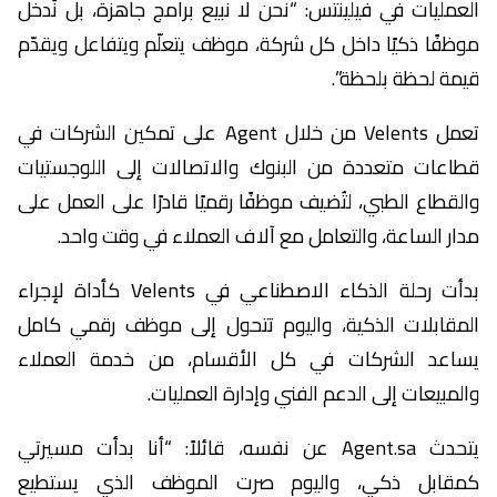
العمليات في فيلينتس: “نحن لا نبيع برامج جاهزة، بل نُدخل
موظفًا ذكيًا داخل كل شركة، موظف يتعلّم ويتفاعل ويقدّم
قيمة لحظة بلحظة”.
تعمل Velents من خلال Agent على تمكين الشركات في
قطاعات متعددة من البنوك والاتصالات إلى اللوجستيات
والقطاع الطبي، لتُضيف موظفًا رقميًا قادرًا على العمل على
مدار الساعة، والتعامل مع آلاف العملاء في وقت واحد.
بدأت رحلة الذكاء الاصطناعي في Velents كأداة لإجراء
المقابلات الذكية، واليوم تتحول إلى موظف رقمي كامل
يساعد الشركات في كل الأقسام، من خدمة العملاء
والمبيعات إلى الدعم الفني وإدارة العمليات.
يتحدث Agent.sa عن نفسه، قائلاً: “أنا بدأت مسيرتي
كمقابل ذكي، واليوم صرت الموظف الذي يستطيع