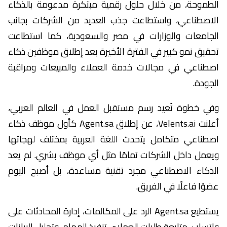
الطموحة، من خلال حلول رقمية مبتكرة مدعومة بالذكاء
الاصطناعي، واستطاعت جذب العديد من الشركات بجانب
الجامعات والوزارات في مصر والسعودية، كما استطاعت
تحقيق نمو كبير في الفترة الأخيرة بعد إطلاق موظفين ذكاء
اصطناعي في مجالات خدمة العملاء والمبيعات ومراقبة
الجودة.
وفي خطوة تُعيد رسم مستقبل العمل في العالم العربي،
أعلنت Velents.ai، عن إطلاق Agent.sa كأول موظف ذكاء
اصطناعي متكامل يتحدث اللغة العربية بمختلف لهجاتها
ويعمل داخل الشركات تمامًا مثل أي موظف بشري. لم يعد
الذكاء الاصطناعي مجرد تقنية مساعدة، بل أصبح اليوم
عضوًا فاعلًا في الفريق.
يستطيع Agent.sa الرد على المكالمات، إدارة المحادثات على
واتساب، متابعة طلبات العملاء، تنفيذ المهام، وتحليل البيانات