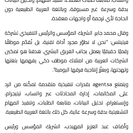
بدقة وسرعة غير مسبوقة، وباللغة العربية الطبيعية دون
الحاجة لأي ترجمة أو واجهات معقدة.
وقال محمد جابر، الشريك المؤسس والرئيس التنفيذي لشركة
فيلينتس: “نحن لا نطوّر مجرد أداة تقنية، بل نُقدّم موظفًا
رقميًا حقيقيًا يعمل بجانب الفريق البشري. هدفنا هو تمكين
الشركات العربية من امتلاك موظف ذكي يفهمها بلغتها
ولهجتها، ويعزّز إنتاجية فرقها اليومية”.
ويتمتع agent.sa بقدرات تنفيذية متقدمة تمكّنه من الرد
على المكالمات، إدارة المحادثات عبر واتساب، تيليجرام،
وإنستغرام، تحليل البيانات، متابعة الطلبات، وتنفيذ المهام
التشغيلية بدقة وسرعة عالية، كل ذلك باللغة العربية الطبيعية.
وأضاف عبد العزيز المهيدب، الشريك المؤسس ورئيس