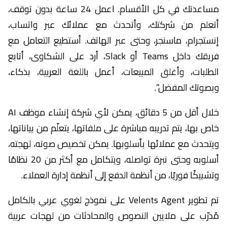
مساعدتك في كل الأقسام. اعمل 24 ساعة بدون توقف،
أتعلم من شركتك، وأتحدث مع عملائك عبر واتساب،
إنستجرام، ماسنجر، وحتى عبر الهاتف. أستطيع التعامل مع
فريقك داخل Teams أو Slack، أرد على الشكاوى، أتابع
الطلبات، وأغلق المبيعات، أعمل باللغة العربية، بذكاء،
وبصوتك المفضل”.
خلال أقل من 5 دقائق، يمكن لأي شركة إنشاء موظف AI
خاص بها، يتم تدريبه مباشرة على ملفاتها، يتعلّم من بياناتها،
ويتحدث مع عملائها بأسلوبها. يمكن تخصيص صوته، لهجته،
أسلوبه وحتى نبرة تواصله، ويتكامل مع أكثر من 20 نظامًا
وتشبيكًا فوريًا، من أنظمة الدفع إلى أنظمة إدارة العملاء.
تم تطوير Velents Agent على نموذج لغوي عربي بالكامل
مُدرّب على ملايين النصوص والمحادثات من لهجات عربية