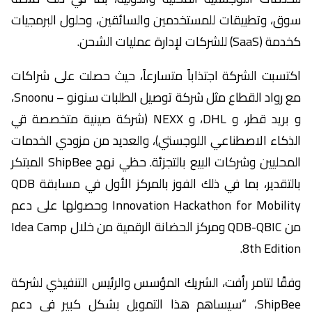
سوق، وتطبيقات للمستخدمين والسائقين، وحلول البرمجيات
كخدمة (SaaS) للشركات لإدارة عمليات الشحن.
اكتسبت الشركة اجتذاباً متسارعاً، حيث حصلت على شراكات
مع رواد القطاع مثل شركة توصيل الطلبات سنونو – Snoonu،
و بريد قطر، و DHL، و NEXX (شركة صينية متخصصة قي
الذكاء الاصطناعي اللوجستي)، والعديد من مزودي الخدمات
المحليين وشركات البيع بالتجزئة. حظي نهج ShipBee المبتكر
بالتقدير، بما في ذلك الفوز بالمركز الأول في مسابقة QDB
Innovation Hackathon for Mobility وحصولها على دعم
من QDB-QBIC ومركز الحضانة الرقمية من خلال Idea Camp
8th Edition.
وفقًا لتامر رأفت، الشريك المؤسس والرئيس التنفيذي لشركة
ShipBee، “سيساهم هذا التمويل بشكل كبير في دعم