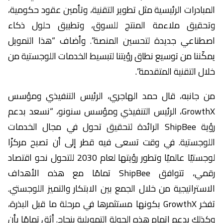
المبادرات الرئيسية مثل تطوير التقنية، وتأمين عقود حكومية،
وتحقيق ملاءمة المنتج للسوق، وتطبيق حلول ذكاء
اصطناعي جديدة لتحسين المنصة”. وأضاف “هذا التمويل
يمكّننا من توسيع نطاق رؤيتنا لتبسيط الخدمات اللوجستية من
خلال التقنية المتقدمة”.
من جانبه، قال حمد الهاجري، الرئيس التنفيذي ومؤسس
GrowthX، الرئيس التنفيذي ومؤسس سنونو، “نسعد بدعم
رؤية ShipBee الرائدة لتحقيق تحول في مجال الخدمات
اللوجستية. في وقت تسعى فيه قطر إلى أن تصبح مركزًا
لوجستيًا عالميًا وتطور رؤيتها لعام 2030 للتحول نحو اقتصاد
رقمي، تتوافق ShipBee تمامًا مع هذه الأهداف
الاستراتيجية من خلال الجمع بين الابتكار والتميز اللوجستي.
تفخر GrowthX بكونها مستثمرها في مرحلة ما قبل البذرة،
وكذلك بدعم إتمام هذه الجولة التمويلية بنجاح. أثق تمامًا بأن