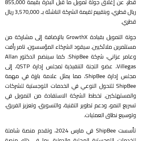
قطر، عن إغلاق جولة تمويل ما قبل البذرة بقيمة 855,000
ريال قطري، وبتقييم لقيمة الشركة الناشئة بـ 3,570,000 ريال
قطري.
جولة التمويل بقيادة GrowthX بالإضافة إلى مشاركة من
مستثمرين ملائكيين. سيقود الشركاء المؤسسون، تامر رأفت
وعامر عزاني، شركة ShipBee. كما سينضم الدكتور Allan
Villegas، عضو اللجنة التنفيذية لمجلس إدارة QSTP، إلى
مجلس إدارة ShipBee، مما يمثل علامة بارزة في مهمة
ShipBee للتحول النوعي في الخدمات اللوجستية للشركات
والمستهلكين. تخطط الشركة الاستفادة من التمويل في
تسريع النمو، ودعم تطوير التقنية، والتسويق، وتعزيز الفريق،
وتوسيع نطاق العمليات.
تأسست ShipBee في مارس 2024، وتقدم منصة شاملة
للخدمات اللوجستية المحلية والدولية، بما في ذلك منصة