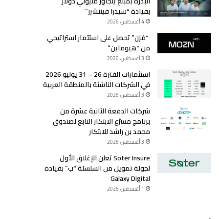
البذرة بمبلغ يتجاوز مليوني دولار
بقيادة “سيدرا فينتشرز”
4 أغسطس، 2026
“مُزن” تحصل على استثمار استراتيجي
من “هيوماين”
3 أغسطس، 2026
استثمارات الفترة 26 – 31 يوليو 2026
في الشركات الناشئة بالمنطقة العربية
3 أغسطس، 2026
شركات الدفعة الثانية عشرة من
برنامج مسرّع الابتكار التابع لصندوق
محمد بن راشد للابتكار
3 أغسطس، 2026
Soter Insure تعلن الإغلاق الأول
لجولة تمويل من السلسلة “ب” بقيادة
Galaxy Digital
1 أغسطس، 2026