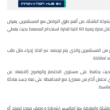
ث المصعد Elevator Pitch /Elevator Speech للشركة الناشئة، من أهم طرق التواصل مع المستثمرين. يعرض
رائد الأعمال مشروعه الناشئ بشكل موجز و واضح خلال فترة زمنية 60 ثانية (فترة استخدام المصعد) بحيث يغطي
المستثمرين والذي يتم ترجمته عبر اتخاذ إجراء مثل طلب
 لمقابلة.
 بحيث يحافظ على مستوى الاختصار والوضوح (الابتعاد عن
تي تحتمل أكثر من معنى)، مع المحافظة على لغة جسد هادئة
اسبة.
لناشئة والعلاقة بها (مؤسس/شريك) و وصف موجز للمنتج أو