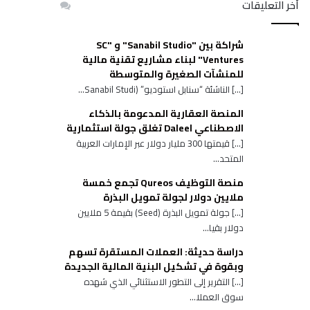
أخر التعليقات
شراكة بين "Sanabil Studio" و "SC
Ventures" لبناء مشاريع تقنية مالية
للمنشآت الصغيرة والمتوسطة
[…] الناشئة “سنابل استوديو” (Sanabil Studi...
المنصة العقارية المدعومة بالذكاء
الاصطناعي Daleel تغلق جولة استثمارية
[…] قيمتها 300 مليار دولار عبر الإمارات العربية
المتحد...
منصة التوظيف Qureos تجمع خمسة
ملايين دولار لجولة تمويل البذرة
[…] جولة تمويل البذرة (Seed) بقيمة 5 ملايين
دولار بقيا...
دراسة حديثة: العملات المستقرة تسهم
وبقوة في تشكيل البنية المالية الجديدة
[…] التقرير إلى التطور الاستثنائي الذي شهده
سوق العملا...