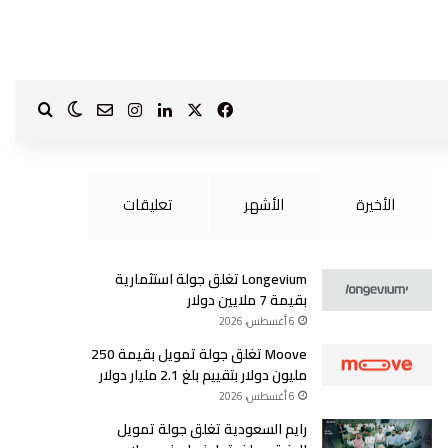
‫X
فيسبوك
لينكدإن
انستقرام
بحث ع
الوضع الم
?page_id=1587
الأخيرة
الأشهر
تعليقات
Longevium تغلق جولة استثمارية
بقيمة 7 ملايين دولار
6 أغسطس، 2026
Moove تغلق جولة تمويل بقيمة 250
مليون دولار بتقييم بلغ 2.1 مليار دولار
6 أغسطس، 2026
رايم السعودية تغلق جولة تمويل