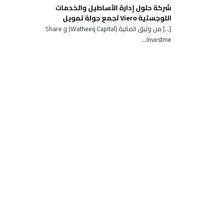
شركة حلول إدارة الأساطيل والخدمات
اللوجستية Viero تجمع جولة تمويل
[…] من وثيق المالية (Watheeq Capital) و Share
Investme...