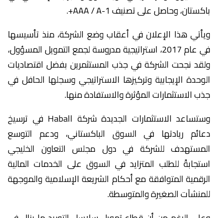
باكستان، وحاصل على تصنيف AAA / A-1+.
ويأتي هذا الإعلان في أعقاب وضع الشركة، منذ تأسيسها
في عام 2017، استراتيجية مدروسة لجمع التمويل المسؤول،
ولقد نجحت الشركة في جذب المستثمرين بفضل اقتصاديات
الوحدة الإيجابية وتركيزها الاستراتيجي وسجلها الحافل في
جذب الاستثمارات المؤثرة والاستفادة منها.
وستساعد الاستثمارات الجديدة شركة Haball في ترسيخ
دعائم ريادتها في السوق الباكستاني، ودعم التوسع
المستهدف للشركة في دول مجلس التعاون الخليجي
استجابةً للطلب المتزايد في السوق على الخدمات المالية
الرقمية المتوافقة مع أحكام الشريعة الإسلامية والموجهة
للمنشآت الصغيرة والمتوسطة.
وعلى الرغم من أن قطاع تمويل سلاسل التوريد ما يزال في