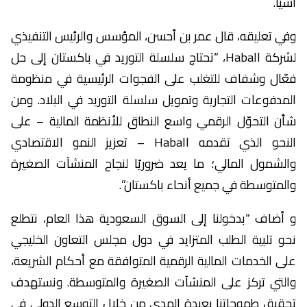
آسيا.
وفي تعليقه، قال عمر بن أحسن، المؤسس والرئيس التنفيذي
لشركة Haball، “تحتاج سلسلة التوريد في باكستان إلى حل
فعّال وشفاف للتغلب على الفجوات الرئيسية في منظومة
المدفوعات التجارية وتمويل سلسلة التوريد في البلاد. ومن
شأن التحوّل الرقمي واسع النطاق للأنظمة المالية – على
النحو الذي تقدمه Haball – تعزيز النمو الاقتصادي
والشمول المالي؛ ما يعد ضروريًا لنجاح المنشآت الصغيرة
والمتوسطة في جميع أنحاء باكستان”.
و أضاف “بدخولنا إلى السوق السعودية هذا العام، نتطلع
نحو تلبية الطلب المتزايد في دول مجلس التعاون الخليجي
على الخدمات المالية الرقمية المتوافقة مع أحكام الشريعة،
والتي تركز على المنشآت الصغيرة والمتوسطة. ونستهدف
تحقيق طموحاتنا بعيدة المدى من خلال التوسع الدولي في