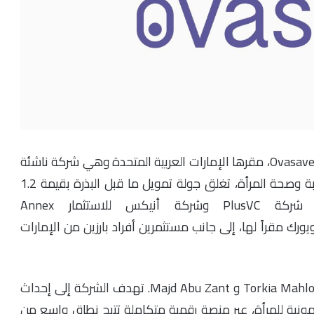
شركة تقنية الصحة النسائية (FemTech) أوفاسيف – Ovasave، مقرها الإمارات العربية المتحدة وهي شركة ناشئة
في منظومة Hub71 ومتخصصة في خدمات الخصوبة وصحة المرأة، تغلق جولة تمويل ما قبل البذرة بقيمة 1.2
مليون دولار. قاد جولة التمويل كل من شركة PlusVC وشركة أنيكس للاستثمار Annex
Madis التي تتخذ من نيويورك مقراً لها، إلى جانب مستثمرين أفراد بارزين من الإمارات
تأسست شركة أوفاسيف في عام 2023 من قبل Torkia Mahloul و Majd Abu Zant. تهدف الشركة إلى إحداث
نية للمرأة، عبر منصة رقمية متكاملة تتيح نطاق واسع من