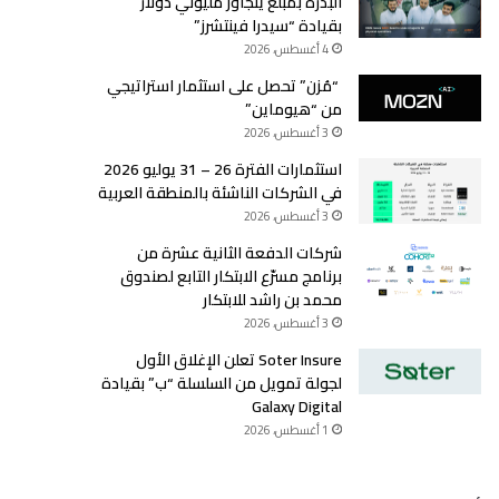
البذرة بمبلغ يتجاوز مليوني دولار
بقيادة “سيدرا فينتشرز”
4 أغسطس، 2026
“مُزن” تحصل على استثمار استراتيجي
من “هيوماين”
3 أغسطس، 2026
استثمارات الفترة 26 – 31 يوليو 2026
في الشركات الناشئة بالمنطقة العربية
3 أغسطس، 2026
شركات الدفعة الثانية عشرة من
برنامج مسرّع الابتكار التابع لصندوق
محمد بن راشد للابتكار
3 أغسطس، 2026
Soter Insure تعلن الإغلاق الأول
لجولة تمويل من السلسلة “ب” بقيادة
Galaxy Digital
1 أغسطس، 2026