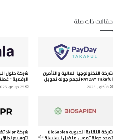
مقالات ذات صلة
شركة التكنولوجيا المالية والتأمين
شركة حلول البن
PAYDAY Takaful تجمع جولة تمويل
الرقمية ” عُملة
8 أكتوبر، 2025
25 ديسمبر، 2025
شركة التقنية الحيوية BioSapien
شركة 
تمدد جولة تمويل ما قبل السلسلة “أ”
لتوسيع نطاق ال