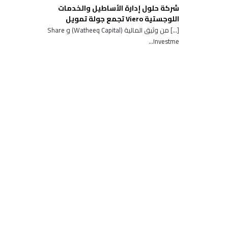
شركة حلول إدارة الأساطيل والخدمات
اللوجستية Viero تجمع جولة تمويل
[…] من وثيق المالية (Watheeq Capital) و Share
Investme...