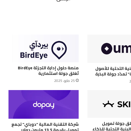
الرقمي
منصة حلول إدارة التجزئة BirdEye
ية التحتية للأصول
تُغلق جولة استثمارية
” تمدّد جولة البذرة
25 مايو، 2025
Skipr تغلق جولة تمويل
شركة التقنية المالية “دوباي” تجمع
بنية التحتية للذكاء
تمويل بقيمة 13.5 مليون دولار