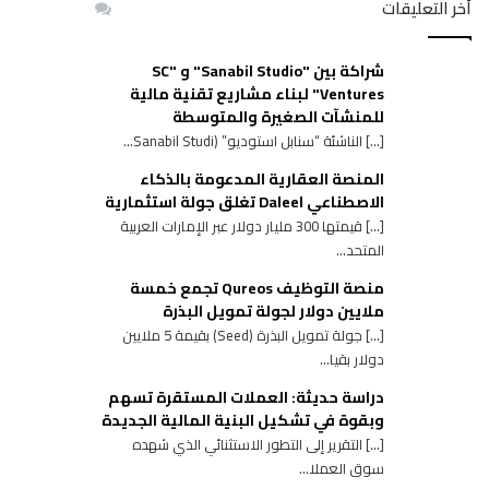
أخر التعليقات
شراكة بين "Sanabil Studio" و "SC
Ventures" لبناء مشاريع تقنية مالية
للمنشآت الصغيرة والمتوسطة
[…] الناشئة “سنابل استوديو” (Sanabil Studi...
المنصة العقارية المدعومة بالذكاء
الاصطناعي Daleel تغلق جولة استثمارية
[…] قيمتها 300 مليار دولار عبر الإمارات العربية
المتحد...
منصة التوظيف Qureos تجمع خمسة
ملايين دولار لجولة تمويل البذرة
[…] جولة تمويل البذرة (Seed) بقيمة 5 ملايين
دولار بقيا...
دراسة حديثة: العملات المستقرة تسهم
وبقوة في تشكيل البنية المالية الجديدة
[…] التقرير إلى التطور الاستثنائي الذي شهده
سوق العملا...