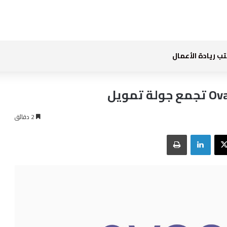
ب ريادة الأعمال
2 دقائق
بوك
‫X
لينكدإن
طباعة