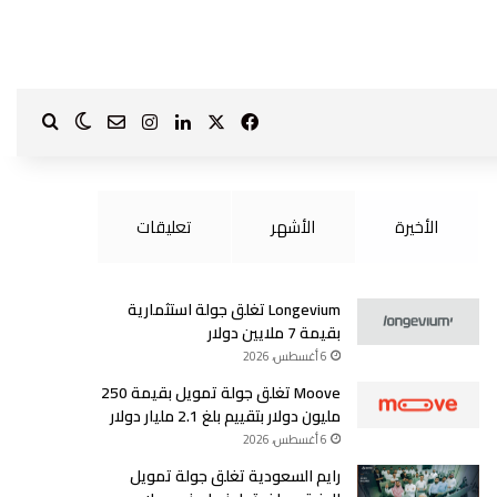
‫X
فيسبوك
لينكدإن
انستقرام
بحث ع
الوضع الم
?page_id=1587
الأخيرة
الأشهر
تعليقات
Longevium تغلق جولة استثمارية
بقيمة 7 ملايين دولار
6 أغسطس، 2026
Moove تغلق جولة تمويل بقيمة 250
مليون دولار بتقييم بلغ 2.1 مليار دولار
6 أغسطس، 2026
رايم السعودية تغلق جولة تمويل