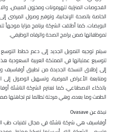
الفحوصات المنزلية للهرمونات ومخزون المبيض، وال
الخاصة بالصحة الإنجابية، وتوفير وصول المرضى إل
البويضات. كما أطلقت الشركة برنامج مزايا موجهاً 
لموظفاتها ضمن برامج الصحة والرفاه الوظيفي.
سيتم توجيه التمويل الجديد إلى دعم خطط التوسع
لتوسيع عملياتها في المملكة العربية السعودية ه
إلى إطلاق النسخة الجديدة من تطبيق أوفاسيف وال
ومتابعة الأعراض المرضية، وتسهيل الوصول إلى الر
بالذكاء الاصطناعي. كما تعتزم الشركة الناشئة أو
الطمث وما بعده، وهي مرحلة لطالما تم تجاهلها ضمن 
نبذة عن Ovasave
أوفاسيف هي شركة ناشئة في مجال تقنيات طب النساء
وتسعى الشركة، التي أسستها توركيا مهلول ومجد أب