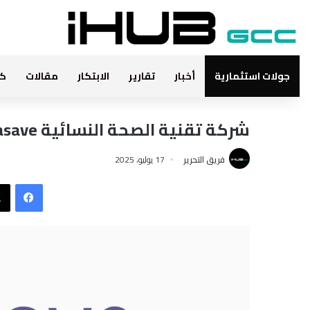
جولات استثمارية
أخبار
تقارير
الابتكار
مقالات
كت
شركة تقنية الصحة النسائية Ovasave تجمع جولة تمويل
فريق التحرير
17 يوليو، 2025
فيس