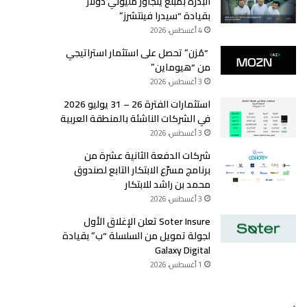
البذرة بمبلغ يتجاوز مليوني دولار
بقيادة “سيدرا فينتشرز”
4 أغسطس، 2026
“مُزن” تحصل على استثمار استراتيجي
من “هيوماين”
3 أغسطس، 2026
استثمارات الفترة 26 – 31 يوليو 2026
في الشركات الناشئة بالمنطقة العربية
3 أغسطس، 2026
شركات الدفعة الثانية عشرة من
برنامج مسرّع الابتكار التابع لصندوق
محمد بن راشد للابتكار
3 أغسطس، 2026
Soter Insure تعلن الإغلاق الأول
لجولة تمويل من السلسلة “ب” بقيادة
Galaxy Digital
1 أغسطس، 2026