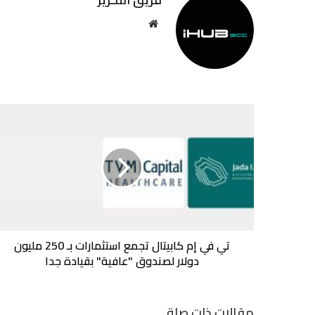
موقع
الويب
تي
في
إم
كابيتال
تجمع
استثمارات
بـ
250
مليون
دولار
تي في إم كابيتال تجمع استثمارات بـ 250 مليون
لصندوق
دولار لصندوق "عافية" بقيادة جدا
"عافية"
بقيادة
جدا
مقالات ذات صلة