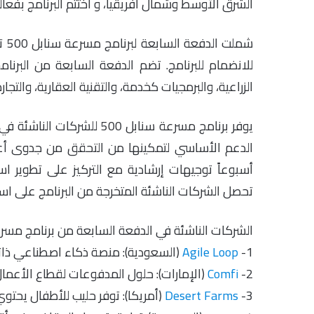
الشرق الأوسط وشمال أفريقيا، و اختتم البرنامج بفع
للانضمام للبرنامج. تضم الدفعة السابعة من البر
الزراعية، والبرمجيات كخدمة، والتقنية العقارية، والتجارة 
يوفر برنامج مسرعة سنابل 00
أسبوعاً توجيهات إرشادية مع التركيز على تطوير اس
تحصل الشركات الناشئة المتخرجة من البرنامج على استثمار بقيمة 0
الشركات الناشئة في الدفعة السابعة من برنامج مسرعة س
-1 (السعودية): منصة ذكاء اصطناعي ذاتية التعلم تستمع إلى المستخدمين وتتعلم مهامهم.
Agile Loop
2-
Comfi
(الإمارات): حلول المدفوعات لقطاع الأعمال
-3 (أمريكا): توفر حليب للأطفال يحتوي على منافع حليب الإبل الغذائية.
Desert Farms