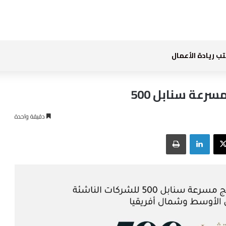
ب ريادة الأعمال
رعة سنابل 500
دقيقة واحدة
بوك
‫X
لينكدإن
طباعة