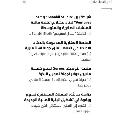
أخر التعليقات
شراكة بين "Sanabil Studio" و "SC
Ventures" لبناء مشاريع تقنية مالية
للمنشآت الصغيرة والمتوسطة
[…] الناشئة “سنابل استوديو” (Sanabil Studi...
المنصة العقارية المدعومة بالذكاء
الاصطناعي Daleel تغلق جولة استثمارية
[…] قيمتها 300 مليار دولار عبر الإمارات العربية
المتحد...
منصة التوظيف Qureos تجمع خمسة
ملايين دولار لجولة تمويل البذرة
[…] جولة تمويل البذرة (Seed) بقيمة 5 ملايين
دولار بقيا...
دراسة حديثة: العملات المستقرة تسهم
وبقوة في تشكيل البنية المالية الجديدة
[…] التقرير إلى التطور الاستثنائي الذي شهده
سوق العملا...