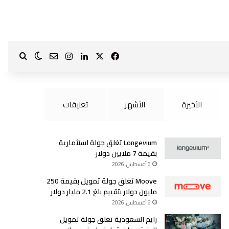
‫X
فيسبوك
لينكدإن
انستقرام
بحث ع
الوضع الم
?page_id=1587
الأخيرة
الأشهر
تعليقات
Longevium تغلق جولة استثمارية
بقيمة 7 ملايين دولار
6 أغسطس، 2026
Moove تغلق جولة تمويل بقيمة 250
مليون دولار بتقييم بلغ 2.1 مليار دولار
6 أغسطس، 2026
رايم السعودية تغلق جولة تمويل