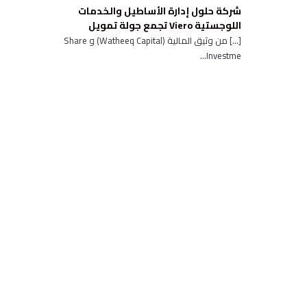
شركة حلول إدارة الأساطيل والخدمات
اللوجستية Viero تجمع جولة تمويل
[…] من وثيق المالية (Watheeq Capital) و Share
Investme...