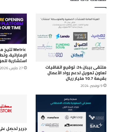
Metric تت
الإماراتية، وت
استشارية للم
ملتقى بيبان 24: توقيع اتفاقيات
27 مارس، 2026
تعاون تمويل لدعم رواد الأعمال
بقيمة 10.7 مليار ريال
9 نوفمبر، 2024
جرير تحصل على