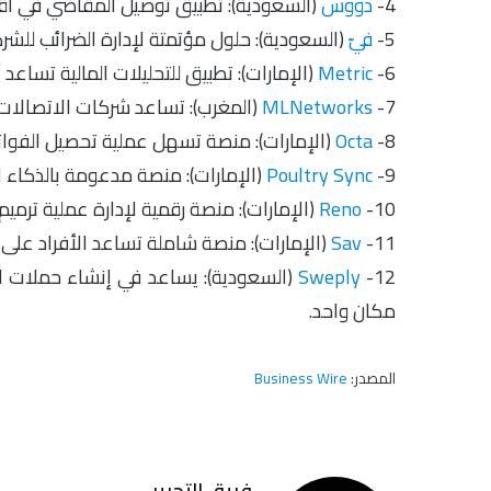
4-
دووس
(السعودية): تطبيق توصيل المقاضي في أقل من 30 
5-
فيّ
(السعودية): حلول مؤتمتة لإدارة الضرائب للشرك
6-
Metric
(الإمارات): تطبيق للتحليلات المالية تساع
7-
MLNetworks
(المغرب): تساعد شركات الاتصالات
8-
Octa
(الإمارات): منصة تسهل عملية تحصيل الفوا
9-
Poultry Sync
(الإمارات): منصة مدعومة بالذكاء ا
10-
Reno
(الإمارات): منصة رقمية لإدارة عملية ترميم 
11-
Sav
(الإمارات): منصة شاملة تساعد الأفراد على إد
12-
Sweply
(السعودية): يساعد في إنشاء حملات ا
مكان واحد.
المصدر:
Business Wire
فريق التحرير