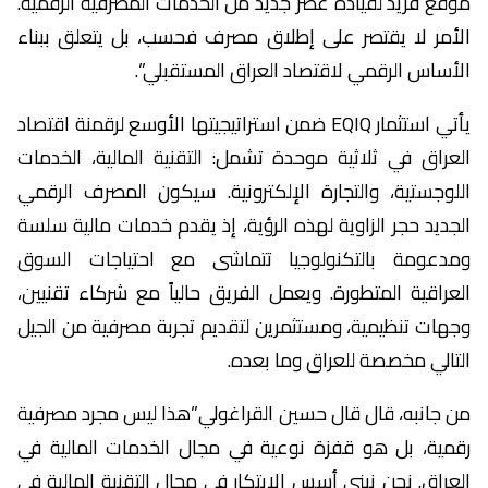
موقع فريد لقيادة عصر جديد من الخدمات المصرفية الرقمية.
الأمر لا يقتصر على إطلاق مصرف فحسب، بل يتعلق ببناء
الأساس الرقمي لاقتصاد العراق المستقبلي”.
يأتي استثمار EQIQ ضمن استراتيجيتها الأوسع لرقمنة اقتصاد
العراق في ثلاثية موحدة تشمل: التقنية المالية، الخدمات
اللوجستية، والتجارة الإلكترونية. سيكون المصرف الرقمي
الجديد حجر الزاوية لهذه الرؤية، إذ يقدم خدمات مالية سلسة
ومدعومة بالتكنولوجيا تتماشى مع احتياجات السوق
العراقية المتطورة. ويعمل الفريق حالياً مع شركاء تقنيين،
وجهات تنظيمية، ومستثمرين لتقديم تجربة مصرفية من الجيل
التالي مخصصة للعراق وما بعده.
من جانبه، قال قال حسين القراغولي”هذا ليس مجرد مصرفية
رقمية، بل هو قفزة نوعية في مجال الخدمات المالية في
العراق. نحن نبني أسس الابتكار في مجال التقنية المالية في