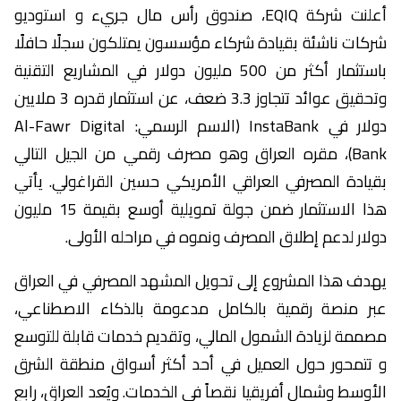
أعلنت شركة EQIQ، صندوق رأس مال جريء و استوديو
شركات ناشئة بقيادة شركاء مؤسسون يمتلكون سجلًا حافلًا
باستثمار أكثر من 500 مليون دولار في المشاريع التقنية
وتحقيق عوائد تتجاوز 3.3 ضعف، عن استثمار قدره 3 ملايين
دولار في InstaBank (الاسم الرسمي: Al-Fawr Digital
Bank)، مقره العراق وهو مصرف رقمي من الجيل التالي
بقيادة المصرفي العراقي الأمريكي حسين القراغولي. يأتي
هذا الاستثمار ضمن جولة تمويلية أوسع بقيمة 15 مليون
دولار لدعم إطلاق المصرف ونموه في مراحله الأولى.
يهدف هذا المشروع إلى تحويل المشهد المصرفي في العراق
عبر منصة رقمية بالكامل مدعومة بالذكاء الاصطناعي،
مصممة لزيادة الشمول المالي، وتقديم خدمات قابلة للتوسع
و تتمحور حول العميل في أحد أكثر أسواق منطقة الشرق
الأوسط وشمال أفريقيا نقصاً في الخدمات. ويُعد العراق، رابع