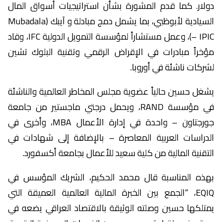
دولار. كما قدم المشورة بشأن استراتيجيات أسواق المال
السيادية لأبوظبي، بما يشمل دمج مبادلة و آيبك (Mubadala
– IPIC)، وعمل مستشاراً لمؤسسة التمويل الدولية IFC، وقاد
مؤخراً مبادرات في الإقراض الرقمي وتقنية البلوك تشين
لشركات ناشئة في أوروبا.
يشغل حسين حالياً عضوية مجلس المخاطر العالمية والناشئة
في مؤسسة RAND، ويحمل درجتي ماجستير من جامعة
جورجتاون – واحدة في إدارة الأعمال MBA، وأخرى في
الدراسات العربية المعاصرة – بالإضافة إلى شهادات في
التقنية المالية من كلية سعيد للأعمال بجامعة أكسفورد.
بهذه المناسبة قال محمد الحكيم، الشريك المؤسس في
EQIQ، “الجمع بين الخبرة المالية العالمية العميقة التي
يمتلكها حسين وصلته الوثيقة بالاقتصاد العراقي يضعه في