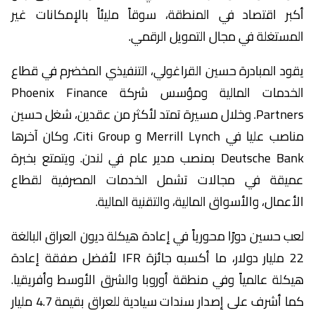
أكبر اقتصاد في المنطقة، سوقاً مليئاً بالإمكانات غير
المستغلة في مجال التمويل الرقمي.
يقود المبادرة حسين القراغولي، التنفيذي المخضرم في قطاع
الخدمات المالية ومؤسس شركة Phoenix Finance
Partners. وخلال مسيرة تمتد لأكثر من عقدين، شغل حسين
مناصب عليا في Merrill Lynch و Citi Group، وكان آخرها
Deutsche Bank بمنصب مدير عام في لندن. ويتمتع بخبرة
عميقة في مجالات تشمل الخدمات المصرفية لقطاع
الأعمال، والأسواق المالية، والتقنية المالية.
لعب حسين دورًا محورياً في إعادة هيكلة ديون العراق البالغة
22 مليار دولار، ما أكسبه جائزة IFR لأفضل صفقة إعادة
هيكلة عالمياً وفي منطقة أوروبا والشرق الأوسط وأفريقيا.
كما أشرف على إصدار سندات سيادية للعراق بقيمة 4.7 مليار