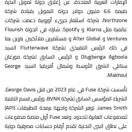
الإمارات العربية المتحدة، عن إغلاق جولة تمويل البذرة
بقيمة 6.6 مليون دولار. جولة التمويل بقيادة شركة
Northzone، شركة استثمار جريء أوروبية دعمت شركات
عالمية مثل Klarna و Spotify، شارك في الجولة Flourish
Ventures و Alter Global و مستثمرين ملائكيين بارزين بما
في ذلك الرئيس التنفيذي لشركة Flutterwave السيد
Olugbenga Agboola و الرئيس السابق لشركة مورغان
ستانلي الشرق الأوسط وشمال أفريقيا السيد George
Makhoul.
تأسست شركة Fuse في عام 2023 من قبل George Davis،
الشريك المؤسس السابق لشركة BVNK، ورئيس قسم التقنية
James Smith، توفر الشركة واجهة برمجة التطبيقات (API)
للمدفوعات العابرة للحدود، وتعد Fuse أول منصة مدفوعات
على نطاق البنى التحتية تقدم أرقام حسابات مصرفية دولية