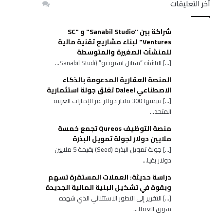
أخر التعليقات
شراكة بين "Sanabil Studio" و "SC
Ventures" لبناء مشاريع تقنية مالية
للمنشآت الصغيرة والمتوسطة
[…] الناشئة “سنابل استوديو” (Sanabil Studi...
المنصة العقارية المدعومة بالذكاء
الاصطناعي Daleel تغلق جولة استثمارية
[…] قيمتها 300 مليار دولار عبر الإمارات العربية
المتحد...
منصة التوظيف Qureos تجمع خمسة
ملايين دولار لجولة تمويل البذرة
[…] جولة تمويل البذرة (Seed) بقيمة 5 ملايين
دولار بقيا...
دراسة حديثة: العملات المستقرة تسهم
وبقوة في تشكيل البنية المالية الجديدة
[…] التقرير إلى التطور الاستثنائي الذي شهده
سوق العملا...