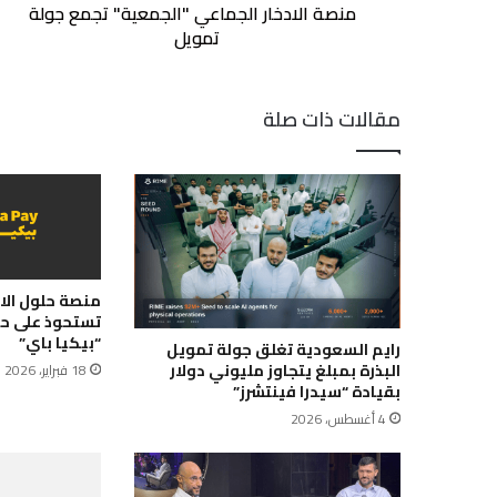
منصة الادخار الجماعي "الجمعية" تجمع جولة
تمويل
مقالات ذات صلة
منصة حلول الاق
تستحوذ على حص
“بيكيا باي”
رايم السعودية تغلق جولة تمويل
البذرة بمبلغ يتجاوز مليوني دولار
18 فبراير، 2026
بقيادة “سيدرا فينتشرز”
4 أغسطس، 2026