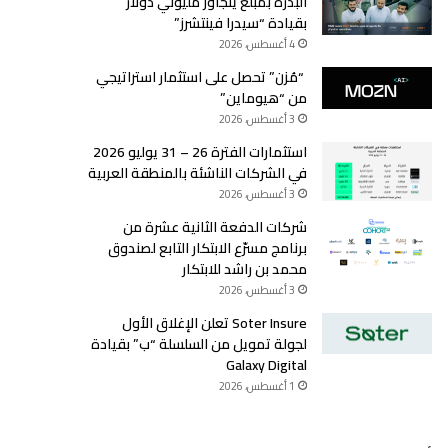
البذرة بمبلغ يتجاوز مليوني دولار
بقيادة “سيدرا فينتشرز”
4 أغسطس، 2026
“مُزن” تحصل على استثمار استراتيجي
من “هيوماين”
3 أغسطس، 2026
استثمارات الفترة 26 – 31 يوليو 2026
في الشركات الناشئة بالمنطقة العربية
3 أغسطس، 2026
شركات الدفعة الثانية عشرة من
برنامج مسرّع الابتكار التابع لصندوق
محمد بن راشد للابتكار
3 أغسطس، 2026
Soter Insure تعلن الإغلاق الأول
لجولة تمويل من السلسلة “ب” بقيادة
Galaxy Digital
1 أغسطس، 2026