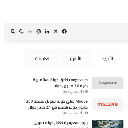
‫X
فيسبوك
لينكدإن
انستقرام
بحث ع
الوضع الم
?page_id=1587
الأخيرة
الأشهر
تعليقات
Longevium تغلق جولة استثمارية
بقيمة 7 ملايين دولار
6 أغسطس، 2026
Moove تغلق جولة تمويل بقيمة 250
مليون دولار بتقييم بلغ 2.1 مليار دولار
6 أغسطس، 2026
رايم السعودية تغلق جولة تمويل