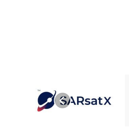
شركة
تقنية
الفضاء
SARsatX
تجمع
تمويل