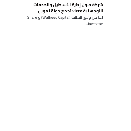
شركة حلول إدارة الأساطيل والخدمات
اللوجستية Viero تجمع جولة تمويل
[…] من وثيق المالية (Watheeq Capital) و Share
Investme...