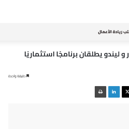
ب ريادة الأعمال
ليندو يطلقان برنامجًا استثماريًا
دقيقة واحدة
بوك
‫X
لينكدإن
طباعة