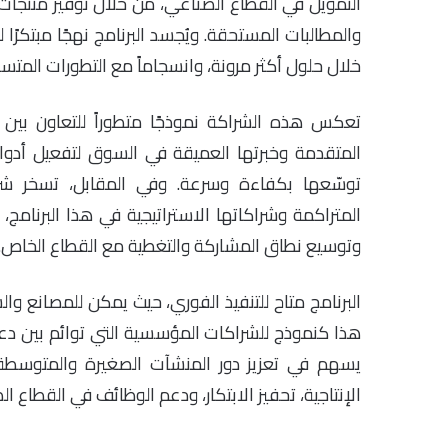
التمويل في القطاع الصناعي، من خلال توفير منتجات م
والمطالبات المستحقة. ويُجسد البرنامج نهجًا مبتكرًا
خلال حلول أكثر مرونة، وانسجاماً مع التطورات المتس
تعكس هذه الشراكة نموذجًا متطوراً للتعاون بين 
المتقدمة وخبرتها العميقة في السوق لتفعيل أدو
توسّعها بكفاءة وسرعة. وفي المقابل، تسخر شرك
المتراكمة وشراكاتها الاستراتيجية في هذا البرنامج،
وتوسيع نطاق المشاركة والتغطية مع القطاع الخاص.
البرنامج متاح للتنفيذ الفوري، حيث يمكن للمصانع وال
هذا كنموذج للشراكات المؤسسية التي توائم بين دعم ا
يسهم في تعزيز دور المنشآت الصغيرة والمتوسطة 
الإنتاجية، تحفيز الابتكار، ودعم الوظائف في القطاع ا