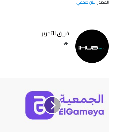
المصدر:
بيان صحفي
فريق التحرير
موقع
الويب
منصة
الادخار
الجماعي
"الجمعية"
تجمع
جولة
تمويل