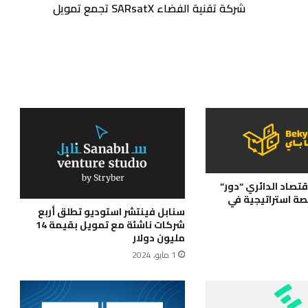
شركة تقنية الفضاء SARsatX تجمع تمويل
تصاد الدائري “دور”
ة استراتيجية في
سنابل فينتشر استوديو تطلق أربع
شركات ناشئة مع تمويل بقيمة 14
مليون دولار
1 مايو، 2024