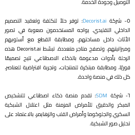
التوصيل وجودة الخدمة.
٥- شركة
Decorist.ai
: توفر حلاً لتكلفة وتعقيد التصميم
الداخلي التقليدي. يواجه المستخدمون صعوبة في تصور
الأثاث داخل مساحتهم، ومطابقة القطع مع أسلوبهم
وميزانيتهم، وتصفح متاجر متعددة. تبسّط Decorist.ai هذه
الرحلة بأدوات مدعومة بالذكاء الاصطناعي تتيح تصميمًا
فوريًا، ومطابقة مبتكرة للمنتجات، وتجربة افتراضية للعناصر،
كل ذلك في منصة واحدة.
٦- شركة
SDM
: تقدم منصة ذكاء اصطناعي للتشخيص
المبكر والدقيق للأمراض المزمنة مثل اعتلال الشبكية
السكري والجلوكوما وأمراض القلب والزهايمر، بالاعتماد على
تحليل صور الشبكية.