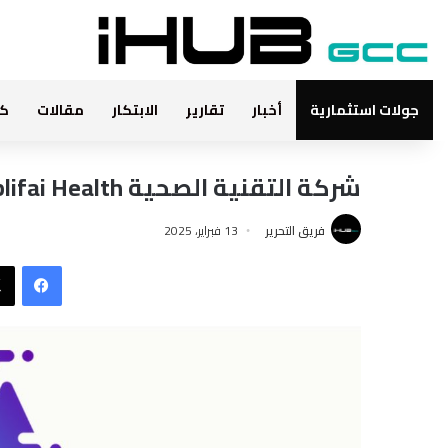
جولات استثمارية
أخبار
تقارير
الابتكار
مقالات
كت
شركة التقنية الصحية Amplifai Health تجمع جولة تمويل
فريق التحرير
13 فبراير، 2025
فيس