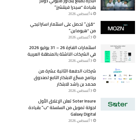
البذرة بمبلغ يتجاوز مليوني دولار
بقيادة “سيدرا فينتشرز”
4 أغسطس، 2026
“مُزن” تحصل على استثمار استراتيجي
من “هيوماين”
3 أغسطس، 2026
استثمارات الفترة 26 – 31 يوليو 2026
في الشركات الناشئة بالمنطقة العربية
3 أغسطس، 2026
شركات الدفعة الثانية عشرة من
برنامج مسرّع الابتكار التابع لصندوق
محمد بن راشد للابتكار
3 أغسطس، 2026
Soter Insure تعلن الإغلاق الأول
لجولة تمويل من السلسلة “ب” بقيادة
Galaxy Digital
1 أغسطس، 2026