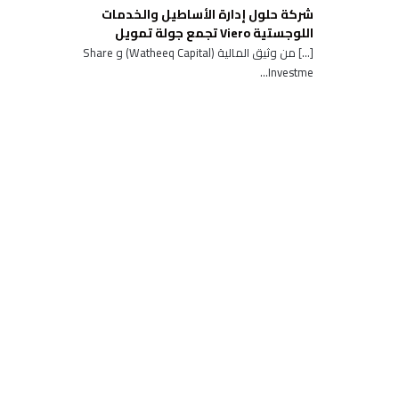
شركة حلول إدارة الأساطيل والخدمات
اللوجستية Viero تجمع جولة تمويل
[…] من وثيق المالية (Watheeq Capital) و Share
Investme...