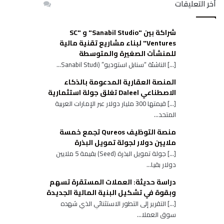
أخر التعليقات
شراكة بين "Sanabil Studio" و "SC
Ventures" لبناء مشاريع تقنية مالية
للمنشآت الصغيرة والمتوسطة
[…] الناشئة “سنابل استوديو” (Sanabil Studi...
المنصة العقارية المدعومة بالذكاء
الاصطناعي Daleel تغلق جولة استثمارية
[…] قيمتها 300 مليار دولار عبر الإمارات العربية
المتحد...
منصة التوظيف Qureos تجمع خمسة
ملايين دولار لجولة تمويل البذرة
[…] جولة تمويل البذرة (Seed) بقيمة 5 ملايين
دولار بقيا...
دراسة حديثة: العملات المستقرة تسهم
وبقوة في تشكيل البنية المالية الجديدة
[…] التقرير إلى التطور الاستثنائي الذي شهده
سوق العملا...