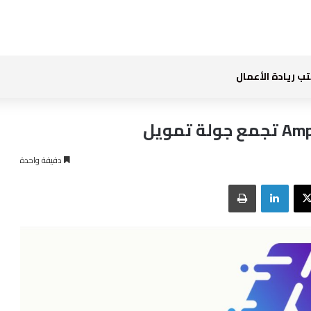
ب ريادة الأعمال
دقيقة واحدة
بوك
‫X
لينكدإن
طباعة