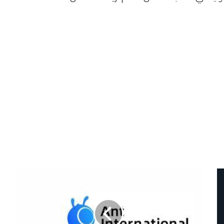
شركة
Ant
International
تفتتح
أول