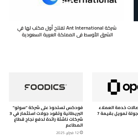
مكتب
لها
في
الشرق
الأوسط
شركة Ant International تفتتح أول مكتب لها في
في
الشرق الأوسط في المملكة العربية السعودية
المملكة
العربية
السعودية
فودكس تستحوذ على شركة “سولو”
الات خدمة العملاء
البريطانية وتقود جولات استثمار في 3
OpenCX تجمع جولة تمويل بقيمة 7
شركات ناشئة رائدة لدفع نجاح قطاع
المطاعم
12 فبراير، 2025