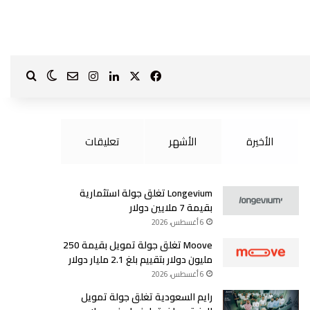
‫X
فيسبوك
لينكدإن
انستقرام
بحث ع
الوضع الم
?page_id=1587
الأخيرة
الأشهر
تعليقات
Longevium تغلق جولة استثمارية
بقيمة 7 ملايين دولار
6 أغسطس، 2026
Moove تغلق جولة تمويل بقيمة 250
مليون دولار بتقييم بلغ 2.1 مليار دولار
6 أغسطس، 2026
رايم السعودية تغلق جولة تمويل