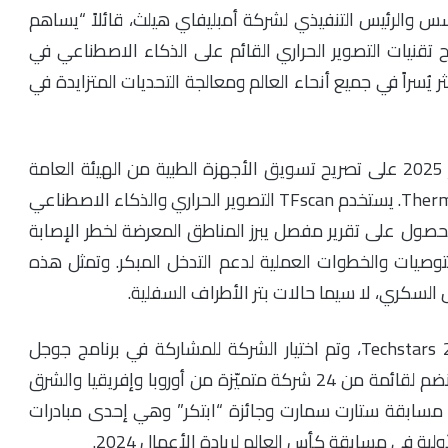
 والرئيس التنفيذي لشركة أمبليفاي هيلث، قائلاً “يساهم
ح تقنيات التصوير الحراري القائم على الذكاء الاصطناعي في
سراً في جميع أنحاء العالم ومعالجة التحديات المتزايدة في
الجدير بالذكر، حصلت شركة أمبليفاي هيلث في فبراير 2025 على تصريح تسويق الأجهزة الطبية من الهيئة العامة
للغذاء والدواء السعودية لـ “Thermal Foot Scan “TFscan. يستخدم TFscan التصوير الحراري والذكاء الاصطناعي
 الحصول على تقرير مفصل يبرز المناطق المعرضة لخطر الإصابة
لإضافة إلى تقديم التوصيات والخطوات العملية لدعم التدخل المبكر. وتمثل هذه
كري، لا سيما حالات بتر الأطراف السفلية.
انضمت أمبليفاي هيلث لبرامج مسرعات منها Techstars 2023، وتم اختيار الشركة للمشاركة في برنامج جوجل
“الذكاء الاصطناعي في قطاع الصحة” لعام 2024 لتنضم لقائمة من 24 شركة متميّزة من أوروبا وإفريقيا والشرق
مسابقة ستارت سمارت وجائزة “ابتكر” وهي إحدى مبادرات
ية في مسابقة كأس العالم لريادة الأعمال 2024.