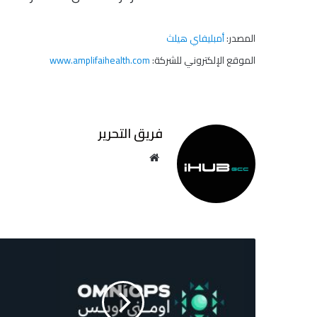
المصدر:
أمبليفاي هيلث
الموقع الإلكتروني للشركة:
www.amplifaihealth.com
فريق التحرير
موقع
الويب
أومني
أوبس
توقّع
ثلاث
مذكرات