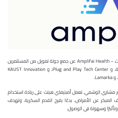
أعلنت شركة التقنية الصحية السعودية أمبليفاي هيلث – Amplifai Health عن جمع جولة تمويل من المستثمرين
شركة واعد فنتشرز، التابعة لشركة أرامكو السعودية، و Plug and Play Tech Center، و KAUST Innovation
ادة الدكتور مشاري الوشمي. تعمل أمبليفاي هيلث على ريادة استخدام
 المبكر عن الأمراض، بدءًا بقرح القدم السكرية. وتهدف
وتأثيرًا وسهولة في الوصول.