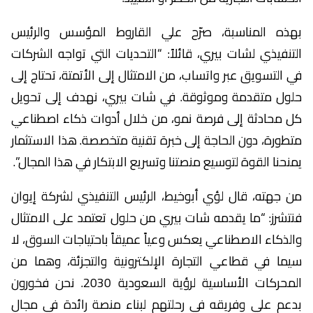
بهذه المناسبة، صرّح علي القاروط المؤسس والرئيس
التنفيذي لشات بيري، قائلاً: “التحديات التي تواجه الشركات
في التسويق عبر واتساب، من الامتثال إلى الأتمتة، تحتاج إلى
حلول متقدمة وموثوقة. في شات بيري، نهدف إلى تحويل
كل محادثة إلى فرصة نمو، من خلال أدوات ذكاء اصطناعي
متطورة، دون الحاجة إلى خبرة تقنية متخصصة. هذا الاستثمار
يمنحنا القوة لتوسيع منصتنا وتسريع الابتكار في هذا المجال”.
من جهته، قال لؤي أبوخيط، الرئيس التنفيذي لشركة إيوان
فنتشرز: “ما يقدمه شات بيري من حلول تعتمد على الامتثال
والذكاء الاصطناعي يعكس وعياً عميقاً باحتياجات السوق، لا
سيما في قطاعي التجارة الإلكترونية والتجزئة، وهما من
المحركات الأساسية لرؤية السعودية 2030. نحن فخورون
بدعم علي وفريقه في رحلتهم لبناء منصة رائدة في مجال