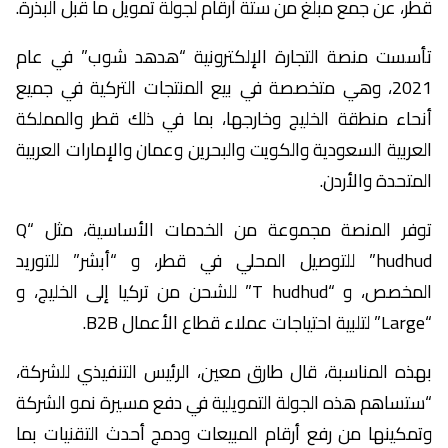
قطر، عن جمع مبلغ من ستة أرقام لجولة تمويل ما قبل البذرة.
تأسست منصة التجارة الإلكترونية “هدهد شوب” في عام
2021، وهي متخصصة في بيع المنتجات التركية في جميع
أنحاء منطقة الخليج وخارجها، بما في ذلك قطر والمملكة
العربية السعودية والكويت والبحرين وعمان والإمارات العربية
المتحدة والأردن.
توفر المنصة مجموعة من الخدمات الأساسية، مثل “Q
hudhud” للتوصيل المحلي في قطر، و “أبشر” للتوريد
المخصص، و “T hudhud” للشحن من تركيا إلى الخليج، و
“Large” لتلبية احتياجات عملاء قطاع الأعمال B2B.
بهذه المناسبة، قال طارق معين، الرئيس التنفيذي للشركة،
“ستساهم هذه الجولة التمويلية في دفع مسيرة نمو الشركة
وتمكينها من رفع أرقام المبيعات ودمج أحدث التقنيات بما