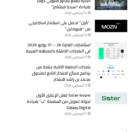
البذرة بمبلغ يتجاوز مليوني دولار
بقيادة “سيدرا فينتشرز”
4 أغسطس، 2026
“مُزن” تحصل على استثمار استراتيجي
من “هيوماين”
3 أغسطس، 2026
استثمارات الفترة 26 – 31 يوليو 2026
في الشركات الناشئة بالمنطقة العربية
3 أغسطس، 2026
شركات الدفعة الثانية عشرة من
برنامج مسرّع الابتكار التابع لصندوق
محمد بن راشد للابتكار
3 أغسطس، 2026
Soter Insure تعلن الإغلاق الأول
لجولة تمويل من السلسلة “ب” بقيادة
Galaxy Digital
1 أغسطس، 2026