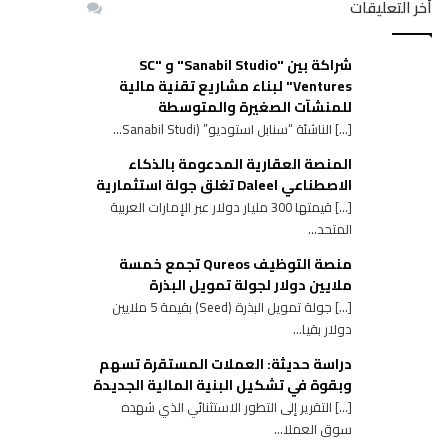
أخر التعليقات
شراكة بين "Sanabil Studio" و "SC
Ventures" لبناء مشاريع تقنية مالية
للمنشآت الصغيرة والمتوسطة
[…] الناشئة “سنابل استوديو” (Sanabil Studi...
المنصة العقارية المدعومة بالذكاء
الاصطناعي Daleel تغلق جولة استثمارية
[…] قيمتها 300 مليار دولار عبر الإمارات العربية
المتحد...
منصة التوظيف Qureos تجمع خمسة
ملايين دولار لجولة تمويل البذرة
[…] جولة تمويل البذرة (Seed) بقيمة 5 ملايين
دولار بقيا...
دراسة حديثة: العملات المستقرة تسهم
وبقوة في تشكيل البنية المالية الجديدة
[…] التقرير إلى التطور الاستثنائي الذي شهده
سوق العملا...