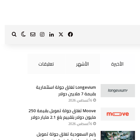
‫X
فيسبوك
لينكدإن
انستقرام
بحث ع
الوضع الم
?page_id=1587
الأخيرة
الأشهر
تعليقات
Longevium تغلق جولة استثمارية
بقيمة 7 ملايين دولار
6 أغسطس، 2026
Moove تغلق جولة تمويل بقيمة 250
مليون دولار بتقييم بلغ 2.1 مليار دولار
6 أغسطس، 2026
رايم السعودية تغلق جولة تمويل