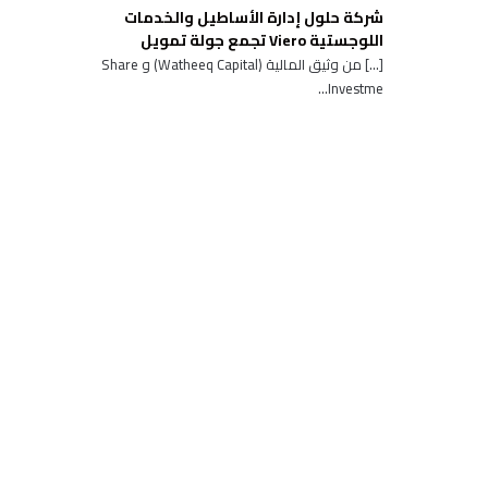
شركة حلول إدارة الأساطيل والخدمات
اللوجستية Viero تجمع جولة تمويل
[…] من وثيق المالية (Watheeq Capital) و Share
Investme...