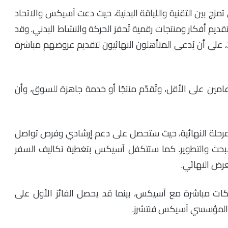
زج بين التقنية واللياقة البدنية، حيث دعت آسيكس والاتحاد
قديم أفكار ومنتجات رقمية تُحفز الحركة والنشاط البدني. وقد
تم فتح باب التقديم من 16 يونيو حتى 31 يوليو 2025، على أن يُدعى المتأهلون النهائيون لتقديم عروضهم مباشرة
ين على الأقل، وتُقدّم منتجًا أو خدمة جاهزة للسوق، وأن
لمرحلة النهائية، حيث ستحصل على دعم إرشادي وفرص تواصل
حث والتطوير. كما ستتكفل آسيكس بتغطية تكاليف السفر
رض النهائي.
ت مباشرة مع آسيكس، بينما قد يحصل الفائز الأول على
ار المؤسسي آسيكس فنتشرز.