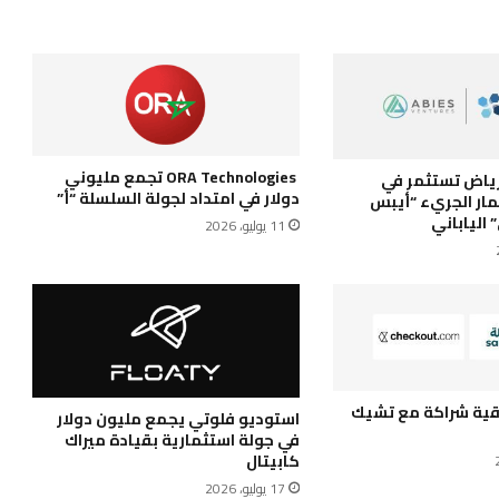
ORA Technologies تجمع مليوني
ياض تستثمر في
دولار في امتداد لجولة السلسلة “أ”
ار الجريء “أيبس
 الياباني
11 يوليو، 2026
اقية شراكة مع تشيك
استوديو فلوتي يجمع مليون دولار
في جولة استثمارية بقيادة ميراك
كابيتال
17 يوليو، 2026