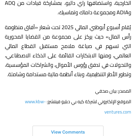
الخارجية، واستضافها راي داليو، بمشاركة قيادات من ADQ
وADIA ومجموعة داماك وتماسيك.
يُقام أسبوع أبوظبي المالي 2025 تحت شعار «آفاق منظومة
رأس المال» حيث يركز على مجموعة من القضايا المحورية
التي تسهم في صياغة ملامح مستقبل القطاع المالي
العالمي، ومنها الابتكارات القائمة على الذكاء الاصطناعي،
والتحولات في تدفق رؤوس الأموال، والشراكات المؤسسية،
وتطور الأطر التنظيمية، وبناء أنظمة مالية مستدامة وشاملة.
المصدر: بيان صحفي
الموقع الإلكتروني لشركة كيه بي دبليو فينتشرز:
www.kbw-
ventures.com
View Comments