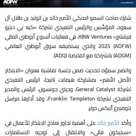
شارك صاحبُ السمو الملكي الأمير خالد بن الوليد بن طلال آل
سعود، المؤسِّس والرئيس التنفيذي لشركة «كيه بي دبليو
فينتشرز» KBW Ventures، في فعاليات أسبوع أبوظبي المالي
(ADFW) 2025 والذي يستضيفه سوق أبوظبي العالمي
(ADGM) بالشراكة مع القابضة (ADQ).
وانضم سموّه للحديث ضمن جلسة نقاشية بعنوان «الابتكار:
الأصل الأهم» بمشاركة هيمانت تانيجا، الرئيس التنفيذي
لشركة General Catalyst، وجيني جونسون، الرئيس والمدير
التنفيذي لشركة Franklin Templeton، وقد أدارها مراسل
بلومبيرغ أليكس دولر.
وأكد
الأمير خالد
على أهمية تجاوز نماذج الابتكار للأعمال في
«سيليكون فالي» والانتقال إلى توجيه الاستثمارات