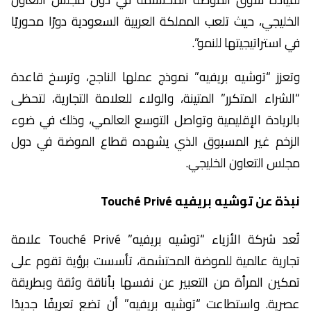
الخليجي، حيث تلعب المملكة العربية السعودية دورًا محوريًا
في استراتيجيتها للنمو”.
وتعزز “توشيه بريفيه” نموذج عملها الناجح، وترسخ قاعدة
“الشراء المتكرر” المتينة، والولاء للعلامة التجارية، لتحظى
بالريادة الإقليمية وتواصل التوسع العالمي، وذلك في ضوء
الزخم غير المسبوق الذي يشهده قطاع الموضة في دول
مجلس التعاون الخليجي.
نبذة عن توشيه بريفيه Touché Privé
تُعد شركة الأزياء “توشيه بريفيه” Touché Privé علامة
تجارية عالمية للموضة المحتشمة، تأسست برؤية تقوم على
تمكين المرأة من التعبير عن نفسها بأناقة وثقة وبطريقة
عصرية. واستطاعت “توشيه بريفيه” أن تضع تعريفًا جديدًا