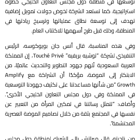
توسّعها في منطقة دول مجلس التعاون الخليجي خطوة
استراتيجية. كما تستعد الشركة لخوض جولات تمويل إضافية
تهدف إلى توسعة نطاق عملياتها وترسيخ ريادتها في
المنطقة، وذلك قبل طرح أسهمها للاكتتاب العام.
وفي هذه المناسبة، قال أنس جان بويوكوسه، الرئيس
التنفيذي لشركة “توشيه بريفيه” Touché Privé، إن المملكة
العربية السعودية تُلهم جهود التطوير والتحديث عالميًا، من
الابتكار إلى الموضة، مؤكدًا أن الشراكة مع Amplify
Growth “من شأنها مساعدتنا على تكثيف جهودنا التوسعية
في المملكة وفي دول مجلس التعاون الخليجي الأخرى”.
وأضاف: “تتمثل رسالتنا في تمكين المرأة من التعبير عن
نفسها في المجتمع بثقة من خلال تصاميم الموضة العصرية
المحتشمة”.
من ناحيته، قال ميراتش بال، الشريك لمنطقة دول مجلس