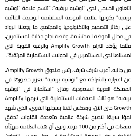
التعاون الخليجي لدى “توشيه بريفيه”: “تتسم علامة “توشيه
بريفيه” بكونها علامة الموضة المحتشمة الوحيدة القائمة
على ركائز التصميم والتكنولوجيا والمجتمع، ما يجعلنا الرواد
في مجال الموضة المحتشمة، وقصة نجاح جذابة للمستثمرين،
مثلما يؤكد التزام Amplify Growth والرغبة القوية التي
لمسناها لدى المستثمرين في الجولات الاستثمارية المرتقبة”.
من جانبه، أعرب شرف شرف، رئس صندوق Amplify Growth،
عن اعتزازه بالشراكة مع “توشيه بريفيه” لتعزيز حضورها في
المملكة العربية السعودية، وقال: “استثمارنا في “توشيه
بريفيه” هو ثالث الصفقات الاستثمارية التي تبرمها Amplify
Growth حتى الآن، ويعكس ثقتنا بسجلها القوي، الذي شهد
نموًا سريعًا لتصبح شركة عالمية متعددة القنوات تحقق
مبيعات في أكثر من 100 دولة. ونرى أن هذه العلامة مهيّأة
لقيادة سوق الموضة المحتشمة في دول مجلس التعاون