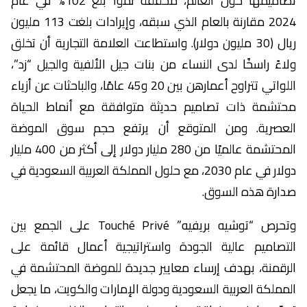
تصاميمها حول العالم، محققة نموًا بلغ 102% في عام
2024 مقارنة بالعام الذي سبقه، وإيرادات بلغت 113 مليون
ريال (30 مليون دولار). واستطاعت العلامة التجارية أن تخلق
ولاءً راسخًا لدى النساء من بنات جيل الألفية والجيل “زد”،
اللواتي تتراوح أعمارهن بين 20 و45 عامًا، والباحثات عن أزياء
محتشمة ذات تصاميم حديثة متوافقة مع أنماط الحياة
العصرية. ومن المتوقع أن يرتفع حجم سوق الموضة
المحتشمة عالميًا من 280 مليار دولار إلى أكثر من 400 مليار
دولار في عام 2030، مع حلول المملكة العربية السعودية في
صدارة هذه السوق.
وتحرص “توشيه بريفيه” Touché Privé على الجمع بين
التصاميم عالية الجودة واستراتيجية أعمال قائمة على
الرقمنة، بهدف إرساء معايير جديدة للموضة المحتشمة في
المملكة العربية السعودية ودولة الإمارات والكويت، ما يجعل