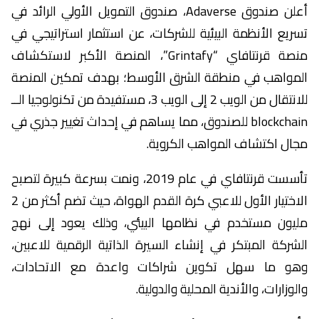
أعلن صندوق Adaverse، صندوق التمويل الأولي الرائد في
تسريع الأنظمة البيئية للشركات، عن استثمار استراتيجي في
منصة قرنتافاي “Grintafy”، المنصة الأكبر لاستكشاف
المواهب في منطقة الشرق الأوسط؛ بهدف تمكين المنصة
للانتقال من الويب 2 إلى الويب 3، مستفيدة من تكنولوجيا الــ
blockchain للصندوق، مما يساهم في إحداث تغيير جذري في
مجال اكتشاف المواهب الكروية.
تأسست قرنتافاي في عام 2019، ونمت بسرعة كبيرة لتصبح
الاختيار الأول للاعبي كرة القدم الهواة، حيث تضم أكثر من 2
مليون مستخدم في نظامها البيئي، وذلك يعود إلى نهج
الشركة المبتكر في إنشاء السيرة الذاتية الرقمية للاعبين،
وهو ما سهل تكوين شراكات واعدة مع الاتحادات،
والوزارات، والأندية المحلية والدولية.