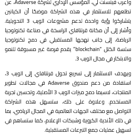
وأعرب فينسنت لي، المؤسس الإداري لشركة Adaverse، عن
تطلعهم للاستثمار في هذه الشراكة موضحًا أن الكيانين
يتشاركوا رؤية واحدة لدعم مشروعات الويب 3 التحويلية.
وأشار إلى أن مكانة قرنتافاي الراسخة في صناعة تكنولوجيا
الرياضة، إلى جانب نهجها المستقبلي في دمج تكنولوجيا
سلسة الكتل “blockchain” يقدم فرصة غير مسبوقة للنمو
والابتكار في مجال الويب 3.
ويهدف الاستثمار إلى تسريع تحول قرنتافاي إلى الويب 3،
استفادة من دعم صندوق Adaverse في مجالات تطوير
المنتجات، لاسيما دمج ميزات الويب 3 الأصلية، وتحسين تجربة
المستخدم. وعلاوة على ذلك، ستسهل هذه الشراكة
التواصل مع مختلف الجهات العالمية في المجال الرياضي، بما
في ذلك الأندية الكروية وشبكات الإعلام، كما ستساهم في
تسهيل عمليات جمع التبرعات المستقبلية.