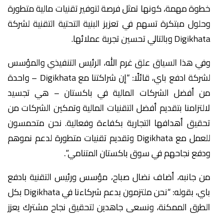
خطوة مهمة، كونها تمثل فرصة لتوفير تقنيات مالية متطورة
وحلول مبتكرة تسهم في تعزيز البنية التحتية التقنية لشركة
Digikhata وبالتالي تحسين تجربة عملائها.
وفي هذا السياق علق غرم الله، الرئيس التنفيذي والمؤسس
لشركة ادفع باي، قائلًا: “إن شراكتنا مع Digikhata – واحدة
من أفضل الشركات المالية في باكستان – هي تجسيد
لالتزامنا بتقديم أفضل التقنيات المالية وتمكين الشركات من
تحقيق أهدافها التجارية بكفاءة وفعالية. نحن متحمسون
للعمل مع Digikhata وتقديم تقنيات متطورة لدعم نموهم
ودفع نجاحهم في سوق باكستان المتنامي”.
من جانبه، أضاف نضال صباح، مؤسس ورئيس التقنية بادفع
باي، بقوله: “نحن ملتزمون بدعم شركاءنا في Digikhata بكل
الطرق الممكنة، ونسعى جاهدين لتحقيق نجاح مشترك يعزز