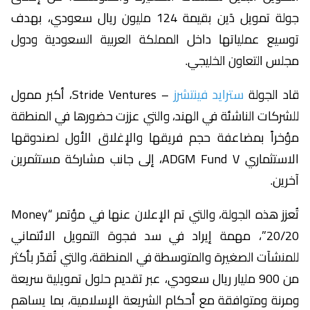
جولة تمويل دَين بقيمة 124 مليون ريال سعودي، بهدف
توسيع عملياتها داخل المملكة العربية السعودية ودول
مجلس التعاون الخليجي.
قاد الجولة
سترايد فينتشرز
– Stride Ventures، أكبر ممول
للشركات الناشئة في الهند، والتي عززت حضورها في المنطقة
مؤخراً بمضاعفة حجم فريقها والإغلاق الأول لصندوقها
الاستثماري ADGM Fund V، إلى جانب مشاركة مستثمرين
آخرين.
تُعزز هذه الجولة، والتي تم الإعلان عنها في مؤتمر “Money
20/20”، مهمة إيراد في سد فجوة التمويل الائتماني
للمنشآت الصغيرة والمتوسطة في المنطقة، والتي تُقدّر بأكثر
من 900 مليار ريال سعودي، عبر تقديم حلول تمويلية سريعة
ومرنة ومتوافقة مع أحكام الشريعة الإسلامية، بما يساهم