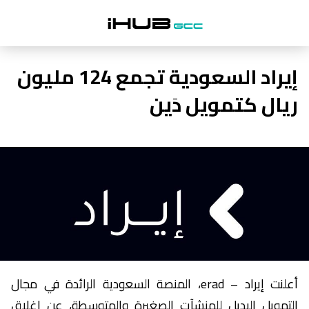
إيراد السعودية تجمع 124 مليون
ريال كتمويل دَين
أعلنت إيراد – erad، المنصة السعودية الرائدة في مجال
التمويل البديل للمنشآت الصغيرة والمتوسطة، عن إغلاق