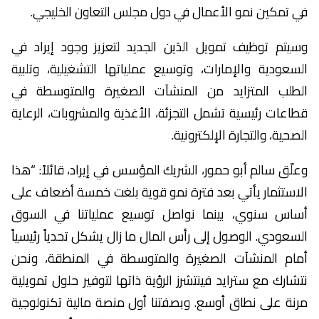
في تمكين نمو الأعمال في دول مجلس التعاون الخليجي.
وسيتم توظيف تمويل الدَين الجديد لتعزيز وجود إيراد في
السعودية والإمارات، وتوسيع عملياتها التشغيلية، وتلبية
الطلب المتزايد من المنشآت الصغيرة والمتوسطة في
قطاعات رئيسية تشمل التجزئة، الأغذية والمشروبات، الرعاية
الصحية، والتجارة الإلكترونية.
وعلّق سالم أبو حمور، الشريك المؤسس في إيراد، قائلاً: “هذا
الاستثمار يأتي بعد فترة نمو قوية بلغت خمسة أضعاف على
أساس سنوي، بينما نواصل توسيع عملياتنا في السوق
السعودي. الوصول إلى رأس المال ما زال يشكل تحدياً رئيسياً
أمام المنشآت الصغيرة والمتوسطة في المنطقة، ونحن
نتشارك مع سترايد فينتشرز الرؤية ذاتها لتوفير حلول تمويلية
مرنة على نطاق أوسع. وبصفتنا أول منصة مالية تكنولوجية