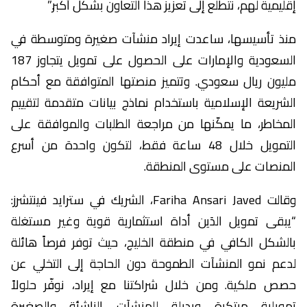
إقليمية لهم، نتطلع إلى تعزيز هذا التعاون بشكل أكبر.”
منذ تأسيسها، ساعدت إيراد منشآت صغيرة ومتوسطة في
السعودية والإمارات على الحصول على تمويل يتجاوز 187
مليون ريال سعودي. وتتميز منصتها المتوافقة مع أحكام
الشريعة الإسلامية باستخدام نماذج بيانات متقدمة لتقييم
المخاطر، ما يمكّنها من مراجعة الطلبات والموافقة على
التمويل خلال 48 ساعة فقط، لتكون واحدة من أسرع
المنصات على مستوى المنطقة.
وقالت Fariha Ansari Javed، الشريك في سترايد فينتشرز:
“يبقى تمويل الدَين أداة استثمارية قوية وغير مستغلة
بالشكل الكافي في منطقة الخليج، حيث توفر فرصاً هائلة
لدعم نمو المنشآت الطموحة دون الحاجة إلى التخلي عن
حصص ملكية. ومن خلال شراكتنا مع إيراد، نوفّر حلولاً
تمويلية مبتكرة وبديلة للمنشآت الناشئة والصغيرة