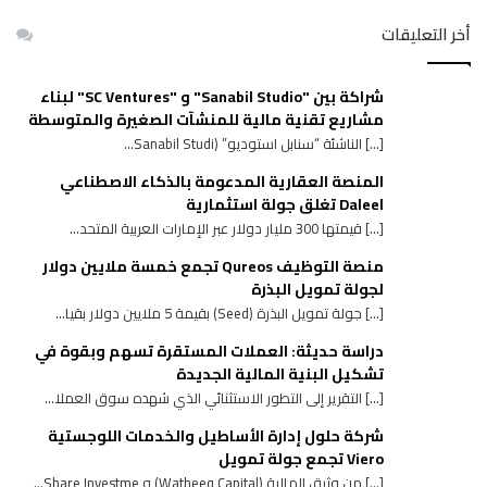
أخر التعليقات
شراكة بين "Sanabil Studio" و "SC Ventures" لبناء
مشاريع تقنية مالية للمنشآت الصغيرة والمتوسطة
[…] الناشئة “سنابل استوديو” (Sanabil Studi...
المنصة العقارية المدعومة بالذكاء الاصطناعي
Daleel تغلق جولة استثمارية
[…] قيمتها 300 مليار دولار عبر الإمارات العربية المتحد...
منصة التوظيف Qureos تجمع خمسة ملايين دولار
لجولة تمويل البذرة
[…] جولة تمويل البذرة (Seed) بقيمة 5 ملايين دولار بقيا...
دراسة حديثة: العملات المستقرة تسهم وبقوة في
تشكيل البنية المالية الجديدة
[…] التقرير إلى التطور الاستثنائي الذي شهده سوق العملا...
شركة حلول إدارة الأساطيل والخدمات اللوجستية
Viero تجمع جولة تمويل
[…] من وثيق المالية (Watheeq Capital) و Share Investme...