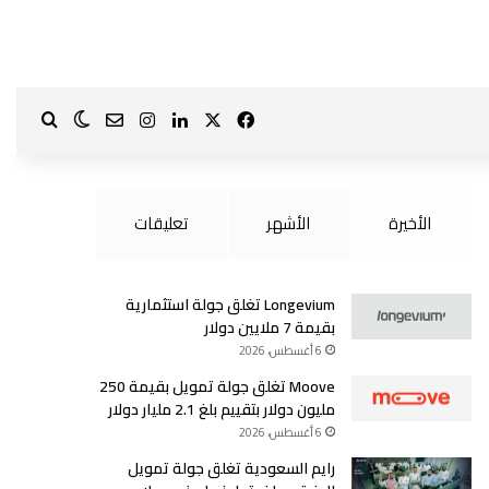
‫X
فيسبوك
لينكدإن
انستقرام
بحث ع
الوضع الم
?page_id=1587
الأخيرة
الأشهر
تعليقات
Longevium تغلق جولة استثمارية
بقيمة 7 ملايين دولار
6 أغسطس، 2026
Moove تغلق جولة تمويل بقيمة 250
مليون دولار بتقييم بلغ 2.1 مليار دولار
6 أغسطس، 2026
رايم السعودية تغلق جولة تمويل