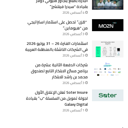
البذرة بمبلغ يتجاوز مليوني دولار
بقيادة “سيدرا فينتشرز”
4 أغسطس، 2026
“مُزن” تحصل على استثمار استراتيجي
من “هيوماين”
3 أغسطس، 2026
استثمارات الفترة 26 – 31 يوليو 2026
في الشركات الناشئة بالمنطقة العربية
3 أغسطس، 2026
شركات الدفعة الثانية عشرة من
برنامج مسرّع الابتكار التابع لصندوق
محمد بن راشد للابتكار
3 أغسطس، 2026
Soter Insure تعلن الإغلاق الأول
لجولة تمويل من السلسلة “ب” بقيادة
Galaxy Digital
1 أغسطس، 2026