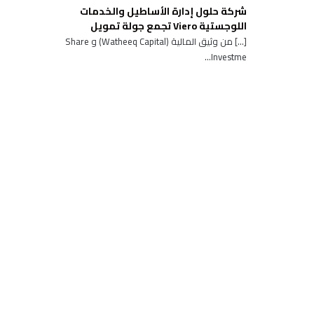
شركة حلول إدارة الأساطيل والخدمات
اللوجستية Viero تجمع جولة تمويل
[…] من وثيق المالية (Watheeq Capital) و Share
Investme...