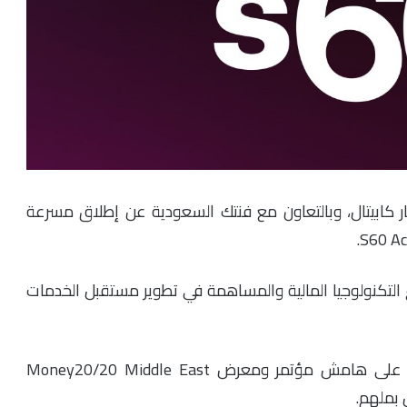
تابع لشركة الاستثمار كابيتال، وبالتعاون مع فنتك السعودية عن إطلاق مسرعة
لتكنولوجيا المالية والمساهمة في تطوير مستقبل الخدمات
جاء الإعلان عن إطلاق مسرعة S60 Accelerator على هامش مؤتمر ومعرض Money20/20 Middle East
 بملهم.