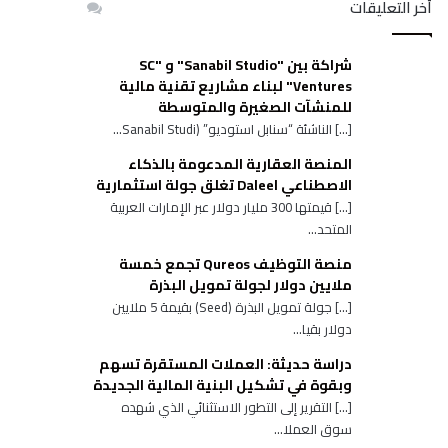
أخر التعليقات
شراكة بين "Sanabil Studio" و "SC
Ventures" لبناء مشاريع تقنية مالية
للمنشآت الصغيرة والمتوسطة
[…] الناشئة “سنابل استوديو” (Sanabil Studi...
المنصة العقارية المدعومة بالذكاء
الاصطناعي Daleel تغلق جولة استثمارية
[…] قيمتها 300 مليار دولار عبر الإمارات العربية
المتحد...
منصة التوظيف Qureos تجمع خمسة
ملايين دولار لجولة تمويل البذرة
[…] جولة تمويل البذرة (Seed) بقيمة 5 ملايين
دولار بقيا...
دراسة حديثة: العملات المستقرة تسهم
وبقوة في تشكيل البنية المالية الجديدة
[…] التقرير إلى التطور الاستثنائي الذي شهده
سوق العملا...