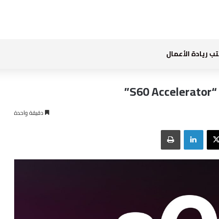
ب ريادة الأعمال
”
دقيقة واحدة
بوك
‫X
لينكدإن
طباعة