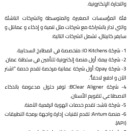
والتجارة الإلكترونية.
فئة المؤسسات الصغيرة والمتوسطة والشركات الناشئة
والتي تدار بالشراكة مع شركات مثل تنمية و إذكاء و عمانتل و
سايفر كابيتال، تشمل الشركات التالية:
1- شركة IO Kitchens: متخصصة في المطابخ السحابية.
2- شركة بيمة: أول منصة إلكترونية للتأمين في سلطنة عمان.
3- شركة Qpay: أول شركة عمانية مرخصة تقدم خدمة “اشتر
الآن و ادفع لاحقاً”.
4- شركة BClear Aligner: توفر حلول مدعومة بالذكاء
الاصطناعي لتقویم الأسنان.
5- شركة ناشد: تقدم خدمات الهوية الرقمية الآمنة.
6- منصة Antum: تقدم تقنيات إدارة واجهة برمجة التطبيقات
(API).