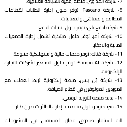
7- شركة المداوي: منصة رقمية للسياحة العلاجية.
8- شركة Fascano: توفر حلول إدارة الطلبات لقطاعات
المطاعم والمقاهي والفعاليات.
9-شركة ادفع باي: توفر حلول تقنيات الدفع.
10- شركة زُمر: توفر حلول مبتكرة تشمل إدارة الجمعيات
المالية والادخار.
11- شركة مُناك: توفر خدمات مالية واستهلاكية متنوعة.
12- شركة Sampo Al: توفر حلول التسعير لشركات التجارة
الإلكترونية.
13- شركة بُن بلس: منصة إلكترونية تربط العملاء مع
الموردين الموثوقين في قطاع الضيافة.
14- بدبد: منصة للتوريد الرقمي.
15- سرب: توفر حلول متقدمة لإدارة الطائرات بدون طيار.
آلية استثمار صندوق عمان المستقبل في المشروعات