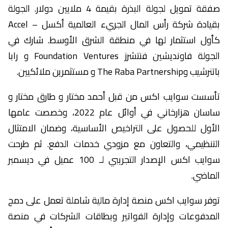
صفقة تمويل لجولة البذرة بقيمة 4 ملايين دولار. الجولة
بقيادة شركة رأس المال الجريء العالمية أكسل – Accel
كأول استثمار لها في منطقة الشرق الأوسط. شارك في
الجولة فاونديشين فنتشرز Foundation Ventures و رابا
باتنرشيب وThe Raba Partnership و مستثمرين ملائكيين.
تأسست سوايب اكس من قبل أحمد مختار و طارق مختار و
ساسان هزارخاني في أوائل عام 2022، وخصصت عامها
الأول للحصول على التراخيص الأساسية، وضمان الامتثال
التنظيمي، والتعاون مع مزودي خدمات الدفع. ثم طرحت
سوايب اكس الإصدار التجريبي لـ 100 عميل في ديسمبر
الماضي.
توفر سوايب اكس منصة إدارة مالية شاملة تعمل على دمج
المدفوعات وإدارة الفواتير وبطاقات الشركات في منصة