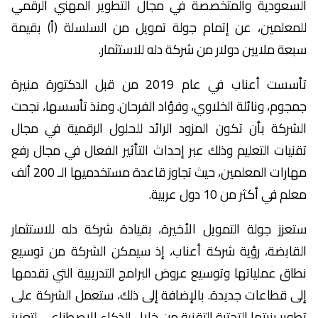
السعودية والمتخصصة في مجال التطوير المهني الرقمي
للمعلمين، عن إتمام جولة تمويل من السلسلة (أ) بقيمة
سبعة ملايين دولار من شركة دله للاستثمار.
تأسست أعناب في عام 2019 من قبل الدكتورة منيرة
جمجوم، ونائلة الخلاوي، وفؤاد الفرحان. ومنذ تأسسها، نجحت
الشركة بأن تكون المزود الرائد للحلول الرقمية في مجال
تقنيات التعليم وذلك عبر إحداث التأثير الفعال في مجال رفع
مهارات المعلمين، حيث تجاوز قاعدة مستخدميها الـ 200 ألف
معلم في أكثر من 10 دول عربية.
ستعزز جولة التمويل الأخيرة، بقيادة شركة دله للاستثمار
القابضة، رؤية شركة أعناب، إذ سيمكن الشركة من توسيع
نطاق عملياتها وتوسيع عروض البرامج التدريبية التي تقدمها
إلى قطاعات جديدة. بالإضافة إلى ذلك، ستعمل الشركة على
تطوير بنيتها التحتية التقنية من خلال الذكاء الاصطناعي لتعزيز